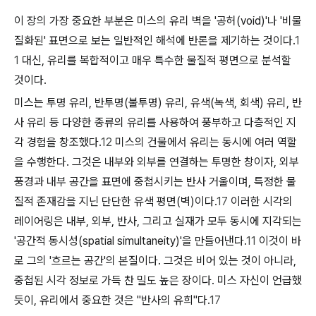
이 장의 가장 중요한 부분은 미스의 유리 벽을 '공허(void)'나 '비물
질화된' 표면으로 보는 일반적인 해석에 반론을 제기하는 것이다.
1
1
대신, 유리를 복합적이고 매우 특수한 물질적 평면으로 분석할
것이다.
미스는 투명 유리, 반투명(불투명) 유리, 유색(녹색, 회색) 유리, 반
사 유리 등 다양한 종류의 유리를 사용하여 풍부하고 다층적인 지
각 경험을 창조했다.
12
미스의 건물에서 유리는 동시에 여러 역할
을 수행한다. 그것은 내부와 외부를 연결하는 투명한 창이자, 외부
풍경과 내부 공간을 표면에 중첩시키는 반사 거울이며, 특정한 물
질적 존재감을 지닌 단단한 유색 평면(벽)이다.
17
이러한 시각의
레이어링은 내부, 외부, 반사, 그리고 실재가 모두 동시에 지각되는
'공간적 동시성(spatial simultaneity)'을 만들어낸다.
11
이것이 바
로 그의 '흐르는 공간'의 본질이다. 그것은 비어 있는 것이 아니라,
중첩된 시각 정보로 가득 찬 밀도 높은 장이다. 미스 자신이 언급했
듯이, 유리에서 중요한 것은 "반사의 유희"다.
17