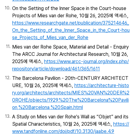
On the Setting of the Inner Space in the Court-house
Projects of Mies van der Rohe, 10월 26, 2025에 액세스,
https://www.researchgate.net/publication/375214646_
On_the_Setting_of_the_Inner_Space_in_the_Court-hou
se_Projects_of_Mies_van_der_Rohe
Mies van der Rohe Space, Material and Detail - Enquiry
The ARCC Journal for Architectural Research, 10월 26,
2025에 액세스,
https://www.arcc-journal.org/index.php/
repository/article/download/461/365/1611
The Barcelona Pavilion - 20th-CENTURY ARCHITECT
URE, 10월 26, 2025에 액세스,
https://architecture-histo
ry.org/architects/architects/MIES%20VAN%20DER%2
0ROHE/objects/1929,%20The%20Barcelona%20Pavili
on,%20Barcelona,%20Spain.html
A Study on Mies van der Rohe's Wall as “Objet” and its
Spatial Characteristics, 10월 26, 2025에 액세스,
https://
www.tandfonline.com/doi/pdf/10.3130/jaabe.4.9