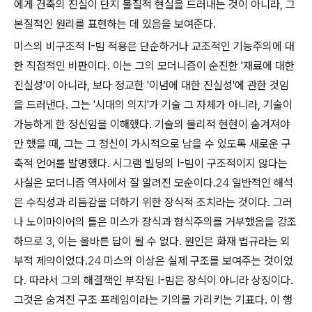
에게 건축의 진실이 단지 물질적 현실을 드러내는 것이 아니라, 그
본질적인 원리를 표현하는 데 있음을 보여준다.
미스의 비구조적 I-빔 적용은 단순하거나 교조적인 기능주의에 대
한 직접적인 비판이다. 이는 그의 모더니즘이 순진한 '재료에 대한
진실성'이 아니라, 보다 정교한 '이념에 대한 진실성'에 관한 것임
을 드러낸다. 그는 '시대의 의지'가 기술 그 자체가 아니라, 기술이
가능하게 한
정신
임을 이해했다. 기술의 물리적 현현이 숨겨져야
만 했을 때, 그는 그 정신이 가시적으로 남을 수 있도록 새로운 구
축적 언어를 발명했다. 시그램 빌딩의 I-빔이 구조적이지 않다는
사실은 모더니즘 역사에서 잘 알려진 모순이다.
24
일반적인 해석
은 수직성과 리듬감을 더하기 위한 장식적 조치라는 것이다. 그러
나 노이마이어의 틀은 미스가 장식과 형식주의를 거부했음을 강조
하므로
3
, 이는 올바른 답이 될 수 없다. 원인은 화재 법규라는 외
부적 제약이었다.
24
미스의
이상
은 실제 구조를 보여주는 것이었
다. 따라서 그의 해결책인 부착된 I-빔은 장식이 아니라
상징
이다.
그것은 숨겨진 구조 프레임이라는 기의를 가리키는 기표다. 이 행