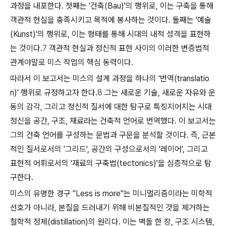
과정을 내포한다. 첫째는 '건축(Bau)'의 행위로, 이는 구축을 통해
객관적 현실을 충족시키고 목적에 봉사하는 것이다. 둘째는 '예술
(Kunst)'의 행위로, 이는 형태를 통해 시대의 내적 성격을 표현하
는 것이다.
7
객관적 현실과 정신적 표현 사이의 이러한 변증법적
관계야말로 미스 작업의 핵심 동력이다.
따라서 이 보고서는 미스의 설계 과정을 하나의 '번역(translatio
n)' 행위로 규정하고자 한다.
8
그는 새로운 기술, 새로운 자유와 운
동의 감각, 그리고 정신적 질서에 대한 탐구로 특징지어지는 시대
정신을 공간, 구조, 재료라는 건축적 언어로 번역했다. 이 보고서는
그의 건축 언어를 구성하는 문법과 구문을 분석할 것이다. 즉, 근본
적인 질서로서의 '그리드', 공간의 구성으로서의 '레이어', 그리고
표현적 어휘로서의 '재료의 구축법(tectonics)'을 심층적으로 탐
구한다.
미스의 유명한 경구 "Less is more"는 미니멀리즘이라는 미학적
선호가 아니라, 본질을 드러내기 위해 비본질적인 것을 제거하는
철학적 정제(distillation)의 원리다. 이는 벽돌 한 장, 구조 시스템,