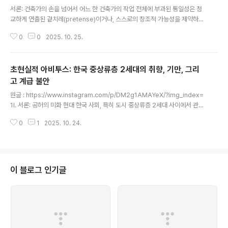
글 내용
서론: 건축가의 손을 넘어서 어느 한 건축가의 작업 전체에 부과된 통일성은 정
교하게 연출된 겉치레(pretense)이거나, 스스로의 창조적 가능성을 제약하는
자기검열(self-censorship)의 결과라는 명제는 현대 건축 비평의 핵심을 관
0
0
2025. 10. 25.
통한다. 소위 '시그니처 스타일'이라 불리는 것은 창조적 천재성의 순수한 발현
이라기보다는, 비판적 검토가 요구되는 문제적 구성물이다. 여기서 '겉치레'는
시장성 있는 미학을 적극적으로 기획하고 홍보하는 행위를 의미하며, '자기검
초현실적 아비투스: 한국 중상류층 2세대의 취향, 기만, 그리
열'은 일단 확립된 브랜드 정체성에 부합하기 위해 창의적 가능성의 범위를, 때
로는 무의식적으로, 축소시키는 과정을 지칭한다. 이러한 통일성의 신화를 해체
고 계급 불안
글 내용
하고 그 이면에 작동하는 힘을 드러내기 위해, 본 보고서는 문학 연구에서 혁명
원글 : https://www.instagram.com/p/DM2g1AMAYeX/?img_index=
적 방법론으로 ..
1I. 서론: 공허의 미화 현대 한국 사회, 특히 도시 중상류층 2세대 사이에서 관찰
되는 한 가지 문화 현상은 표면적으로는 ‘스타일 없는 삶’을 지향하는 것처럼 보
0
1
2025. 10. 24.
이지만, 그 이면에는 고도로 계산된 미학적 전략이 숨어 있다. 이는 스타일의 부
재가 아니라, 탈맥락화된 진정성에 기반을 둔 정교하고 초현실적인(hyperrea
l) 스타일의 현시다. 이 현상은 사회적 지위에 대한 강렬한 불안을 은폐하면서,
동시에 아무런 노력을 기울이지 않는 듯한 태도를 연기하는 계산된 행위이다.
본 보고서는 이러한 현상이 한국의 ‘신흥 중산층’ 2세대가 직면한 독특한 계급
이 블로그 인기글
재생산의 압박에 대한 구체적인 대응이라고 주장한다. 이 세..