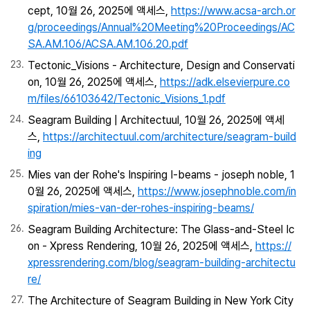
cept, 10월 26, 2025에 액세스,
https://www.acsa-arch.or
g/proceedings/Annual%20Meeting%20Proceedings/AC
SA.AM.106/ACSA.AM.106.20.pdf
Tectonic_Visions - Architecture, Design and Conservati
on, 10월 26, 2025에 액세스,
https://adk.elsevierpure.co
m/files/66103642/Tectonic_Visions_1.pdf
Seagram Building | Architectuul, 10월 26, 2025에 액세
스,
https://architectuul.com/architecture/seagram-build
ing
Mies van der Rohe's Inspiring I-beams - joseph noble, 1
0월 26, 2025에 액세스,
https://www.josephnoble.com/in
spiration/mies-van-der-rohes-inspiring-beams/
Seagram Building Architecture: The Glass-and-Steel Ic
on - Xpress Rendering, 10월 26, 2025에 액세스,
https://
xpressrendering.com/blog/seagram-building-architectu
re/
The Architecture of Seagram Building in New York City