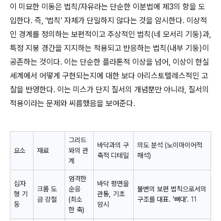
이 미묘한 이동은 법칙/자유라는 단순한 이분법에 제3의 항을 도
입한다. 즉, '법칙' 자체가 단일하지 않다는 것을 암시한다. 이상적
인 경계를 정의하는 보편적이고 추상적인 법칙(네 모서리 기둥)과,
특정 지붕 경간을 지지하는 적용되고 반응하는 법칙(내부 기둥)이
공존하는 것이다. 이는 단순한 플라톤적 이상을 넘어, 이상이 현실
세계에서 어떻게 구현되는지에 대한 보다 아리스토텔레스적인 고
찰을 반영한다. 이는 미스가 단지 질서의 개념뿐만 아니라, 질서의
적용
이라는 문제와 씨름했음을 보여준다.
그리드
바닥과의 구
의도 분석 (노이마이어적
요소
재료
와의 관
축적 디테일
해석)
계
엄격한
십자
바닥 평면을
크롬 도
순응
불변의 보편 법칙으로서의
형 기
관통, 기초
금 강철
(최소
구조
를 대표. '뼈대'.
11
둥
암시
한 축)