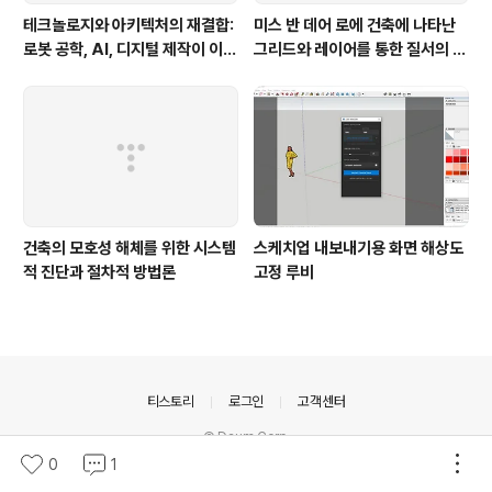
테크놀로지와 아키텍처의 재결합:
미스 반 데어 로에 건축에 나타난
로봇 공학, AI, 디지털 제작이 이끄
그리드와 레이어를 통한 질서의 투
는 건축 장식의 부활과 그 비평적
영
함의
건축의 모호성 해체를 위한 시스템
스케치업 내보내기용 화면 해상도
적 진단과 절차적 방법론
고정 루비
의안내
티스토리
로그인
고객센터
© Daum Corp.
0
1