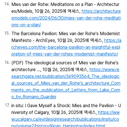
Mies van der Rohe: Meditations on a Plan - Architectur
es/Models, 10월 26, 2025에 액세스,
https://architecture
smodels.com/2024/06/30/mies-van-der-rohe-meditati
ons-on-a-plan/
The Barcelona Pavilion: Mies van der Rohe's Modernist
Manifesto - ArchEyes, 10월 26, 2025에 액세스,
https://a
rcheyes.com/the-barcelona-pavilion-an-insightful-expl
oration-of-mies-van-der-rohes-modernist-manifesto/
(PDF) The ideological sources of Mies van der Rohe's
architecture ..., 10월 26, 2025에 액세스,
https://www.re
searchgate.net/publication/369093564_The_ideologic
al_sources_of_Mies_van_der_Rohe's_architecture_Com
ments_on_the_publication_of_Letters_from_Lake_Com
o_by_Romano_Guardini
in situ: I Gave Myself a Shock: Mies and the Pavilion - U
niversity of Calgary, 10월 26, 2025에 액세스,
https://ww
w.ucalgary.ca/ev/designresearch/publications/insitu/co
py/volume2/history/Kevin_Harrington/index.html