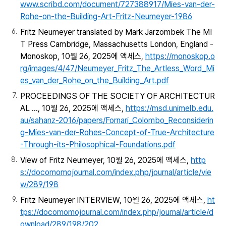
www.scribd.com/document/727388917/Mies-van-der-
Rohe-on-the-Building-Art-Fritz-Neumeyer-1986
Fritz Neumeyer translated by Mark Jarzombek The MI
T Press Cambridge, Massachusetts London, England -
Monoskop, 10월 26, 2025에 액세스,
https://monoskop.o
rg/images/4/47/Neumeyer_Fritz_The_Artless_Word_Mi
es_van_der_Rohe_on_the_Building_Art.pdf
PROCEEDINGS OF THE SOCIETY OF ARCHITECTUR
AL ..., 10월 26, 2025에 액세스,
https://msd.unimelb.edu.
au/sahanz-2016/papers/Fornari_Colombo_Reconsiderin
g-Mies-van-der-Rohes-Concept-of-True-Architecture
-Through-its-Philosophical-Foundations.pdf
View of Fritz Neumeyer, 10월 26, 2025에 액세스,
http
s://docomomojournal.com/index.php/journal/article/vie
w/289/198
Fritz Neumeyer INTERVIEW, 10월 26, 2025에 액세스,
ht
tps://docomomojournal.com/index.php/journal/article/d
ownload/289/198/202