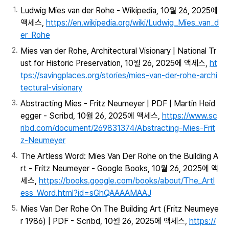
Ludwig Mies van der Rohe - Wikipedia, 10월 26, 2025에
액세스,
https://en.wikipedia.org/wiki/Ludwig_Mies_van_d
er_Rohe
Mies van der Rohe, Architectural Visionary | National Tr
ust for Historic Preservation, 10월 26, 2025에 액세스,
ht
tps://savingplaces.org/stories/mies-van-der-rohe-archi
tectural-visionary
Abstracting Mies - Fritz Neumeyer | PDF | Martin Heid
egger - Scribd, 10월 26, 2025에 액세스,
https://www.sc
ribd.com/document/269831374/Abstracting-Mies-Frit
z-Neumeyer
The Artless Word: Mies Van Der Rohe on the Building A
rt - Fritz Neumeyer - Google Books, 10월 26, 2025에 액
세스,
https://books.google.com/books/about/The_Artl
ess_Word.html?id=sGhQAAAAMAAJ
Mies Van Der Rohe On The Building Art (Fritz Neumeye
r 1986) | PDF - Scribd, 10월 26, 2025에 액세스,
https://