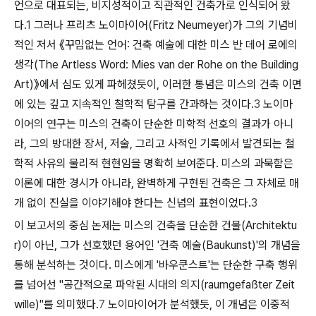
언으로 대표되는, 비지성적이고 직관적인 건축가로 인식되어 왔
다.
1
그러나 프리츠 노이마이어(Fritz Neumeyer)가 그의 기념비
적인 저서 《꾸밈없는 언어: 건축 예술에 대한 미스 반 데어 로에의
생각(The Artless Word: Mies van der Rohe on the Building
Art)》에서 심도 있게 파헤쳤듯이, 이러한 통념은 미스의 건축 이면
에 있는 깊고 지속적인 철학적 탐구를 간과하는 것이다.
3
노이마
이어의 연구는 미스의 건축이 단순한 미학적 선호의 결과가 아니
라, 그의 방대한 장서, 저술, 그리고 사적인 기록에서 발견되는 철
학적 사유의 물리적 현현임을 명확히 보여준다. 미스의 과묵함은
이론에 대한 경시가 아니라, 완벽하게 구현된 건축은 그 자체로 매
개 없이 진실을 이야기해야 한다는 신념의 표현이었다.
3
이 보고서의 중심 논제는 미스의 건축을 단순한 건물(Architektu
r)이 아닌, 그가 선호했던 용어인 '건축 예술(Baukunst)'의 개념을
통해 분석하는 것이다. 미스에게 '바우쿤스트'는 단순한 구축 행위
를 넘어선 "공간적으로 파악된 시대의 의지(raumgefaßter Zeit
wille)"를 의미했다.
7
노이마이어가 분석했듯, 이 개념은 이중적