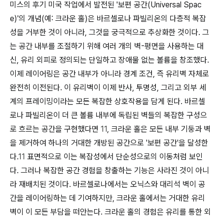
미스의 후기 미국 작업에서 발전된 '보편 공간(Universal Spac
e)'의 개념(예: 크라운 홀)은 바르셀로나 파빌리온의 다층적 복잡
성을 거부한 것이 아니라, 그것을 궁극적으로 추상화한 것이다. 그
는 공간 내부를 조절하기 위해 여러 개의 벽-평면을 사용하는 대
신, 유리 외피로 정의되는 단일하고 장애물 없는 볼륨을 창조했다.
이제 레이어링은 공간
내부
가 아니라 경계 조건, 즉 유리벽 자체로
완전히 이전된다. 이 유리벽이 이제 반사, 투명성, 그리고 외부 세
계의 프레이밍이라는 모든 복잡한 상호작용을 담게 된다. 바르셀
로나 파빌리온이 더 큰 볼륨 내부에 독립된 벽들의 복잡한 구성으
로 흐르는 공간을 구현했다면
11
, 크라운 홀은 모든 내부 기둥과 벽
을 제거하여 하나의 거대한 개방된 공간으로 '보편 공간'을 달성한
다.
11
표면적으로 이는 복잡성에서 단순성으로의 이동처럼 보인
다. 그러나 복잡한 공간 경험을 창출하는
기능
은 사라진 것이 아니
라 재배치된 것이다. 바르셀로나에서는 오닉스와 대리석 벽이 공
간을 레이어링하는 데 기여하지만, 크라운 홀에서는 거대한 유리
벽이 이 모든 부담을 떠안는다. 크라운 홀의 경험은 유리를 통한 외