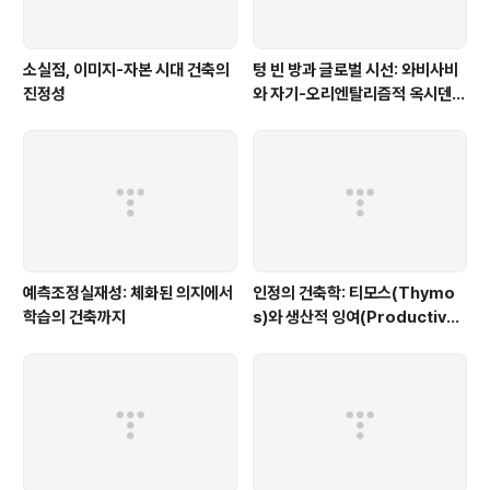
소실점, 이미지-자본 시대 건축의
텅 빈 방과 글로벌 시선: 와비사비
진정성
와 자기-오리엔탈리즘적 옥시덴탈
리즘의 건축
예측조정실재성: 체화된 의지에서
인정의 건축학: 티모스(Thymo
학습의 건축까지
s)와 생산적 잉여(Productive
Surplus)의 구축적 변증법