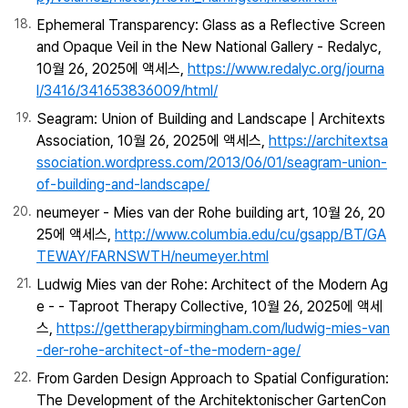
Ephemeral Transparency: Glass as a Reflective Screen
and Opaque Veil in the New National Gallery - Redalyc,
10월 26, 2025에 액세스,
https://www.redalyc.org/journa
l/3416/341653836009/html/
Seagram: Union of Building and Landscape | Architexts
Association, 10월 26, 2025에 액세스,
https://architextsa
ssociation.wordpress.com/2013/06/01/seagram-union-
of-building-and-landscape/
neumeyer - Mies van der Rohe building art, 10월 26, 20
25에 액세스,
http://www.columbia.edu/cu/gsapp/BT/GA
TEWAY/FARNSWTH/neumeyer.html
Ludwig Mies van der Rohe: Architect of the Modern Ag
e - - Taproot Therapy Collective, 10월 26, 2025에 액세
스,
https://gettherapybirmingham.com/ludwig-mies-van
-der-rohe-architect-of-the-modern-age/
From Garden Design Approach to Spatial Configuration:
The Development of the Architektonischer GartenCon