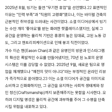
2025년 8월, 빙기는 돌연 "무기한 휴업"을 선언했다.
22
표면적인
이유는 "인력 부족"과 "직원의 고령화"였으나, 이는 바이럴 건축의
근본적인 취약성을 드러내는 사건이었다. 소셜 미디어상에서 빙기
는 수만 개의 '좋아요'를 받는 화려한 핫플레이스였지만, 실제 그
공간을 운영하는 물리적 기반은 홍콩의 높은 임대료, 고된 노동 강
도, 그리고 젠트리피케이션으로 인해 붕괴 직전이었다.
가수 이슨 챈(Eason Chan)과 같은 유명인의 방문과 인스타그램
의 확산은 폭발적인 수요를 만들어냈지만, 70년 된 노포의 운영
시스템은 이를 감당할 수 없었다. 2025년 9월, 새로운 팀으로 영
업을 재개했으나 "예전의 맛이 아니다"라는 부정적인 온라인 리뷰
가 즉각적으로 쏟아졌다.
23
이는 소셜 미디어가 공간을 이미지로
소비하고 신화화하지만, 그 공간을 유지하는 사회적 생태계와 장
인 정신(Craftsmanship)까지 보존해주지는 못함을 시사한다. 오
히려 디지털 명성은 물리적 공간에 과부하를 주어 그 수명을 단축
시킬 위험을 내포하고 있다.