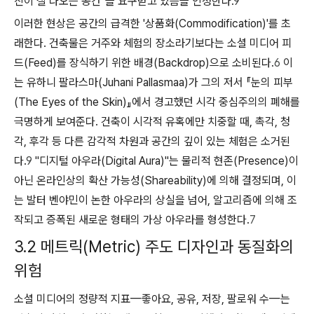
진이 잘 나오는 공간"을 요구받고 있음을 인정한다.
9
이러한 현상은 공간의 급격한 '상품화(Commodification)'를 초
래한다. 건축물은 거주와 체험의 장소라기보다는 소셜 미디어 피
드(Feed)를 장식하기 위한 배경(Backdrop)으로 소비된다.
6
이
는 유하니 팔라스마(Juhani Pallasmaa)가 그의 저서 『눈의 피부
(The Eyes of the Skin)』에서 경고했던 시각 중심주의의 폐해를
극명하게 보여준다. 건축이 시각적 유혹에만 치중할 때, 촉각, 청
각, 후각 등 다른 감각적 차원과 공간의 깊이 있는 체험은 소거된
다.
9
"디지털 아우라(Digital Aura)"는 물리적 현존(Presence)이
아닌 온라인상의 확산 가능성(Shareability)에 의해 결정되며, 이
는 발터 벤야민이 논한 아우라의 상실을 넘어, 알고리즘에 의해 조
작되고 증폭된 새로운 형태의 가상 아우라를 형성한다.
7
3.2 메트릭(Metric) 주도 디자인과 동질화의
위험
소셜 미디어의 정량적 지표—좋아요, 공유, 저장, 팔로워 수—는