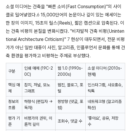
소셜 미디어는 건축을 "빠른 소비(Fast Consumption)"의 사이
클로 밀어넣었다.
6
15,000단어의 논문이나 깊이 있는 에세이는
한 장의 이미지, 15초의 릴스(Reels), 짧은 캡션으로 압축된다. 이
는 건축 비평의 본질을 변화시켰다. "비자발적 건축 비평(Uninten
tional Architecture Criticism)"
7
현상이 대두되면서, 전문 비평
가가 아닌 일반 대중이 사진, 알고리즘, 인플루언서 문화를 통해 건
축 환경을 평가하고 비평하는 주체로 부상했다.
인쇄 매체 (19C-2
웹 1.0 (1990s-
소셜 미디어 (2010s-
구분
0C)
2000s)
현재)
핵심 매
잡지, 저널, 모노
웹진, 블로그, 포
인스타그램, 샤오홍슈,
체
그래프
털
틱톡
정보의
하향식 (편집자 ->
쌍방향 (댓글, 포
네트워크형 (알고리즘
흐름
독자)
럼)
확산)
평가 기
비평가의 권위, 이
'좋아요', 공유, 저장
조회수, 댓글 수
준
론적 깊이
수