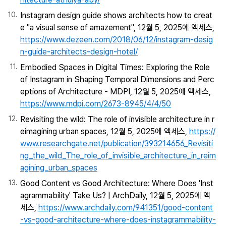
Instagram design guide shows architects how to creat
e "a visual sense of amazement", 12월 5, 2025에 액세스,
https://www.dezeen.com/2018/06/12/instagram-desig
n-guide-architects-design-hotel/
Embodied Spaces in Digital Times: Exploring the Role
of Instagram in Shaping Temporal Dimensions and Perc
eptions of Architecture - MDPI, 12월 5, 2025에 액세스,
https://www.mdpi.com/2673-8945/4/4/50
Revisiting the wild: The role of invisible architecture in r
eimagining urban spaces, 12월 5, 2025에 액세스,
https://
www.researchgate.net/publication/393214656_Revisiti
ng_the_wild_The_role_of_invisible_architecture_in_reim
agining_urban_spaces
Good Content vs Good Architecture: Where Does 'Inst
agrammability' Take Us? | ArchDaily, 12월 5, 2025에 액
세스,
https://www.archdaily.com/941351/good-content
-vs-good-architecture-where-does-instagrammability-