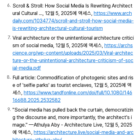
Scroll & Stroll: How Social Media Is Rewriting Architect
ural Cultural ..., 12월 5, 2025에 액세스,
https://www.arch
daily.com/1034774/scroll-and-stroll-how-social-media-
is-rewriting-architectural-cultural-tourism
Viral architecture or the unintentional architecture critici
sm of social media, 12월 5, 2025에 액세스,
https://archs
cience.org/wp-content/uploads/2025/03/Viral-architec
ture-or-the-unintentional-architecture-criticism-of-soc
ial-media.pdf
Full article: Commodification of photogenic sites and ris
e of 'selfie parks' as tourist enclaves, 12월 5, 2025에 액
세스,
https://www.tandfonline.com/doi/full/10.1080/146
16688.2025.2532582
"Social media has pulled back the curtain, democratizin
g the discourse and, more importantly, the architect's i
mage." —Athulya Aby - Architecture Live, 12월 5, 2025
에 액세스,
https://architecture.live/social-media-and-arc
hitecture-athulya-aby/