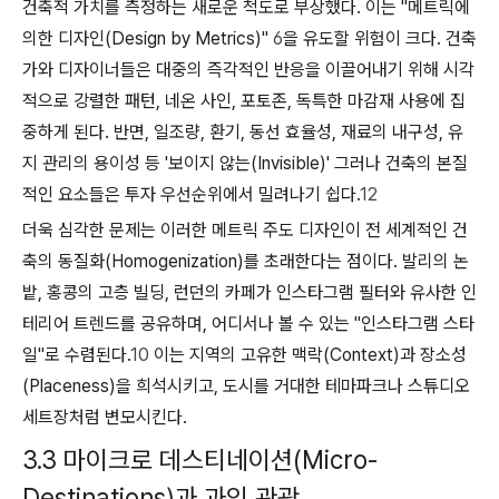
건축적 가치를 측정하는 새로운 척도로 부상했다. 이는 "메트릭에
의한 디자인(Design by Metrics)"
6
을 유도할 위험이 크다. 건축
가와 디자이너들은 대중의 즉각적인 반응을 이끌어내기 위해 시각
적으로 강렬한 패턴, 네온 사인, 포토존, 독특한 마감재 사용에 집
중하게 된다. 반면, 일조량, 환기, 동선 효율성, 재료의 내구성, 유
지 관리의 용이성 등 '보이지 않는(Invisible)' 그러나 건축의 본질
적인 요소들은 투자 우선순위에서 밀려나기 쉽다.
12
더욱 심각한 문제는 이러한 메트릭 주도 디자인이 전 세계적인 건
축의 동질화(Homogenization)를 초래한다는 점이다. 발리의 논
밭, 홍콩의 고층 빌딩, 런던의 카페가 인스타그램 필터와 유사한 인
테리어 트렌드를 공유하며, 어디서나 볼 수 있는 "인스타그램 스타
일"로 수렴된다.
10
이는 지역의 고유한 맥락(Context)과 장소성
(Placeness)을 희석시키고, 도시를 거대한 테마파크나 스튜디오
세트장처럼 변모시킨다.
3.3 마이크로 데스티네이션(Micro-
Destinations)과 과잉 관광