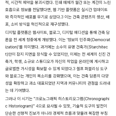
적, 시간적 제약을 붕괴시켰다. 인쇄 매체가 월간 또는 계간의 느린
호흡으로 정보를 전달했다면, 웹 기반 플랫폼은 실시간 업데이트
와 즉각적인 배포를 무기로 삼았다.
3
이는 건축 콘텐츠의 생산, 배
포, 소비 방식을 혁신적으로 재구성했다.
디지털 플랫폼은 웹사이트, 블로그, 디지털 에디션을 통해 건축 담
론을 전 세계 청중에게 개방했다. 이는 '정보의 민주화(Democrat
ization)'를 의미했다. 과거에는 소수의 유명 건축가(Starchitec
t)만이 잡지 지면을 장식할 수 있었지만, 이제는 전 세계의 신진 건
축가, 학생, 소규모 스튜디오가 자신의 작업을 온라인에 게시하고
글로벌한 가시성을 확보할 수 있게 되었다.
3
셀프 퍼블리싱 도구
와 블로그는 개인의 목소리를 강화했으며, 이는 건축 담론의 다양
성을 확장하고 과소 대표되었던 지역과 커뮤니티의 관점을 드러내
는 데 기여했다.
그러나 이 시기는 "크로노그래픽 히스토리오그램(Chronographi
c Historiogram)"
4
으로 묘사될 수 있듯, 기술적 도구의 발전이
단순한 선형적 진보가 아니라 경제적 흐름과 맞물려 복잡한 부침