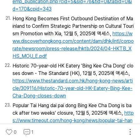
emp_publication.php?cid=5&sid=76&tid=0&tabid=0&i
d=170&cpid=343
Hong Kong Becomes First Outbound Destination of Ma
inland to Confirm Strategic Partnership on Cultural Touri
sm Promotion with Xia, 12월 5, 2025에 액세스,
https://w
ww.discoverhongkong.com/content/dam/dhk/intl/corpo
rate/newsroom/press-release/hktb/2024/04-HKTB_X
HS_MOU_E.pdf
Historic 70-year-old HK Eatery 'Bing Kee Cha Dong' clo
ses down - The Standard (HK), 12월 5, 2025에 액세스,
https://www.thestandard.com.hk/hong-kong-news/arti
cle/309116/Historic-70-year-old-HK-Eatery-Bing-Kee-
Cha-Dong-closes-down
Popular Tai Hang dai pai dong Bing Kee Cha Dong is ba
ck after two weeks' closure, 12월 5, 2025에 액세스,
http
s://www.timeout.com/hong-kong/news/popular-tai-han
g-dai-pai-dong-bing-kee-cha-dong-is-back-after-two
0
1
-weeks-closure-091725