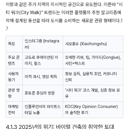
이항과 같은 주거 지역의 미시적인 공간으로 유도한다. 이른바 "시
티 워크(City Walk)" 트렌드는 이러한 플랫폼의 추천 알고리즘에
의해 설계된 동선을 따라 도시를 소비하는 새로운 관광 형태이다.
1
7
인스타그램 (Instagra
특징
샤오홍슈 (Xiaohongshu)
m)
주요 콘
고도로 큐레이션된 이
상세한 리뷰, 팁, 가이드(Gonglue),
텐츠
미지, 릴스
사진+텍스트
사용자
정보 습득, 실용적 조언, 커뮤니티
미적 과시, 영감 획득
동기
신뢰
관광 영
'시티 워크' 코스 개발, 심층 정보 공
포토존 중심의 방문
향
유
마케팅
인플루언서의 라이프스
KOC(Key Opinion Consumer)
전략
타일 노출
의 솔직한 후기
4.1.3 2025년의 위기: 바이럴 건축의 취약한 토대