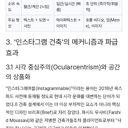
소비 속
일간/실시간 (빠
초 단위 (즉각적/휘발
월간/계간 (느림)
도
름)
적)
주요 형
텍스트 + 도면 +
하이퍼텍스트 +
숏폼 비디오, 밈(Mem
상
사진
이미지
e), 이미지
3. '인스타그램 건축'의 메커니즘과 파급
효과
3.1 시각 중심주의(Ocularcentrism)와 공간
의 상품화
"인스타그래머블(Instagrammable)"이라는 용어는 2018년 옥스
퍼드 사전에 등재될 정도로 현대 시각 문화를 대변하는 단어가 되
었다.
8
건축 설계에서 이는 더 이상 부차적인 요소가 아니라 핵심
적인 디자인 브리프(Brief)로 자리 잡았다. 파시드 무사비(Farshi
d Moussavi)와 같은 저명한 건축가들조차 클라이언트로부터 "사