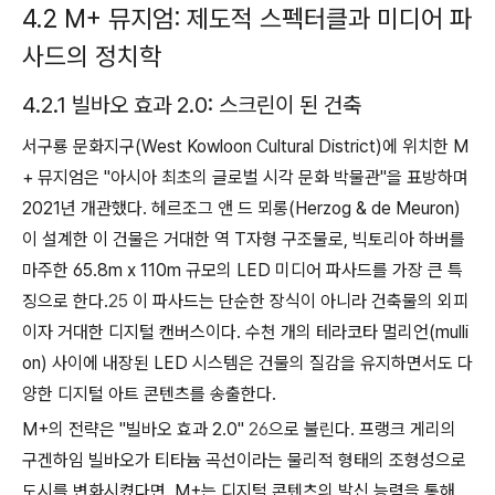
4.2 M+ 뮤지엄: 제도적 스펙터클과 미디어 파
사드의 정치학
4.2.1 빌바오 효과 2.0: 스크린이 된 건축
서구룡 문화지구(West Kowloon Cultural District)에 위치한 M
+ 뮤지엄은 "아시아 최초의 글로벌 시각 문화 박물관"을 표방하며
2021년 개관했다. 헤르조그 앤 드 뫼롱(Herzog & de Meuron)
이 설계한 이 건물은 거대한 역 T자형 구조물로, 빅토리아 하버를
마주한 65.8m x 110m 규모의 LED 미디어 파사드를 가장 큰 특
징으로 한다.
25
이 파사드는 단순한 장식이 아니라 건축물의 외피
이자 거대한 디지털 캔버스이다. 수천 개의 테라코타 멀리언(mulli
on) 사이에 내장된 LED 시스템은 건물의 질감을 유지하면서도 다
양한 디지털 아트 콘텐츠를 송출한다.
M+의 전략은 "빌바오 효과 2.0"
26
으로 불린다. 프랭크 게리의
구겐하임 빌바오가 티타늄 곡선이라는 물리적 형태의 조형성으로
도시를 변화시켰다면, M+는 디지털 콘텐츠의 발신 능력을 통해