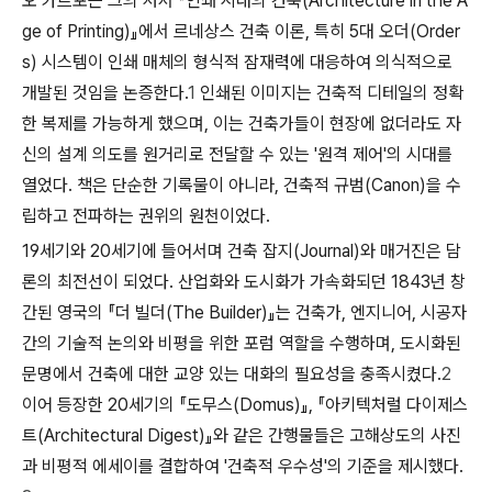
오 카르포는 그의 저서 『인쇄 시대의 건축(Architecture in the A
ge of Printing)』에서 르네상스 건축 이론, 특히 5대 오더(Order
s) 시스템이 인쇄 매체의 형식적 잠재력에 대응하여 의식적으로
개발된 것임을 논증한다.
1
인쇄된 이미지는 건축적 디테일의 정확
한 복제를 가능하게 했으며, 이는 건축가들이 현장에 없더라도 자
신의 설계 의도를 원거리로 전달할 수 있는 '원격 제어'의 시대를
열었다. 책은 단순한 기록물이 아니라, 건축적 규범(Canon)을 수
립하고 전파하는 권위의 원천이었다.
19세기와 20세기에 들어서며 건축 잡지(Journal)와 매거진은 담
론의 최전선이 되었다. 산업화와 도시화가 가속화되던 1843년 창
간된 영국의 『더 빌더(The Builder)』는 건축가, 엔지니어, 시공자
간의 기술적 논의와 비평을 위한 포럼 역할을 수행하며, 도시화된
문명에서 건축에 대한 교양 있는 대화의 필요성을 충족시켰다.
2
이어 등장한 20세기의 『도무스(Domus)』, 『아키텍처럴 다이제스
트(Architectural Digest)』와 같은 간행물들은 고해상도의 사진
과 비평적 에세이를 결합하여 '건축적 우수성'의 기준을 제시했다.