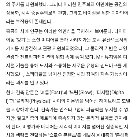
의 주체를 다원화했다. 그러나 이러한 민주화의 이면에는 공간의
상품화, 시각 중심주의로의 편향, 그리고 바이럴을 위한 디자인이
라는 부작용이 존재한다.
홍콩의 사례 연구는 이러한 양면성을 극명하게 보여준다. 다이파
이동 '빙기'는 소셜 미디어를 통해 사라져가는 도시 유산으로서의
가치를 재발견하고 관광 자원화되었으나, 그 물리적 기반은 과잉
관광과 젠트리피케이션의 위협 속에 놓여 있다. M+ 뮤지엄은 디
지털 기술을 통해 도시와 소통하는 새로운 유형의 랜드마크를 제
시했으나, 스펙터클을 넘어선 진정한 시민 참여와 지속 가능성이
라는 과제를 안고 있다.
현대 건축 담론은 '빠름(Fast)'과 '느림(Slow)', '디지털(Digita
l)'과 '물리적(Physical)' 사이의 이분법을 넘어선 하이브리드 모델
을 지향해야 한다. 건축가는 인스타그램의 파급력을 무시할 수 없
지만, 알고리즘의 메트릭에 종속되지 않는 윤리적 설계를 견지해
야 한다. 비평가와 미디어는 시각적 이미지를 넘어선 심층적인 서
사와 맥락을 전달하는 '슬로우 콘텐츠'를 개발하여 대중의 '문해력