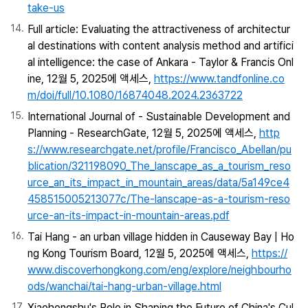
take-us
Full article: Evaluating the attractiveness of architectur
al destinations with content analysis method and artifici
al intelligence: the case of Ankara - Taylor & Francis Onl
ine, 12월 5, 2025에 액세스,
https://www.tandfonline.co
m/doi/full/10.1080/16874048.2024.2363722
International Journal of - Sustainable Development and
Planning - ResearchGate, 12월 5, 2025에 액세스,
http
s://www.researchgate.net/profile/Francisco_Abellan/pu
blication/321198090_The_lanscape_as_a_tourism_reso
urce_an_its_impact_in_mountain_areas/data/5a149ce4
458515005213077c/The-lanscape-as-a-tourism-reso
urce-an-its-impact-in-mountain-areas.pdf
Tai Hang - an urban village hidden in Causeway Bay | Ho
ng Kong Tourism Board, 12월 5, 2025에 액세스,
https://
www.discoverhongkong.com/eng/explore/neighbourho
ods/wanchai/tai-hang-urban-village.html
Xiaohongshu's Role in Shaping the Future of China's Cul