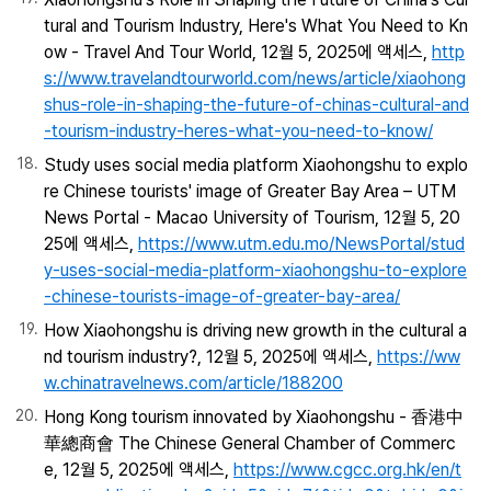
tural and Tourism Industry, Here's What You Need to Kn
ow - Travel And Tour World, 12월 5, 2025에 액세스,
http
s://www.travelandtourworld.com/news/article/xiaohong
shus-role-in-shaping-the-future-of-chinas-cultural-and
-tourism-industry-heres-what-you-need-to-know/
Study uses social media platform Xiaohongshu to explo
re Chinese tourists' image of Greater Bay Area – UTM
News Portal - Macao University of Tourism, 12월 5, 20
25에 액세스,
https://www.utm.edu.mo/NewsPortal/stud
y-uses-social-media-platform-xiaohongshu-to-explore
-chinese-tourists-image-of-greater-bay-area/
How Xiaohongshu is driving new growth in the cultural a
nd tourism industry?, 12월 5, 2025에 액세스,
https://ww
w.chinatravelnews.com/article/188200
Hong Kong tourism innovated by Xiaohongshu - 香港中
華總商會 The Chinese General Chamber of Commerc
e, 12월 5, 2025에 액세스,
https://www.cgcc.org.hk/en/t