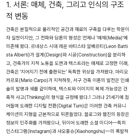
1. 서론: 매체, 건축, 그리고 인식의 구조
적 변동
건축은 본질적으로 물리적인 공간과 재료의 구축을 다루는 학문이
자 실천이지만, 그 전파와 담론의 형성은 언제나 '매체(Media)'에
의존해 왔다. 르네상스 시대 레온 바티스타 알베르티(Leon Batti
sta Alberti)가 설계(Design)와 시공(Construction)을 분리하
고, 건축가의 지적 노동을 도면과 텍스트라는 매체로 고정한 이래,
건축은 '지어지기 전에 출판되는' 독특한 위상을 가져왔다. 마리오
카르포(Mario Carpo)가 지적하듯, 서구 건축 이론의 발전은 인쇄
술의 발명과 궤를 같이하며, 텍스트와 이미지의 복제 가능성은 건
축적 사고(Thinking)의 형식을 규정해 왔다.
1
그러나 21세기에 접
어들며 도래한 디지털 전환(Digital Turn)은 이러한 건축 커뮤니
케이션의 지형을 근본적으로 뒤흔들었다. 블로그와 웹진의 등장은
정보의 민주화를 가져왔으나, 뒤이어 도래한 소셜 미디어—특히
인스타그램(Instagram)과 샤오홍슈(Xiaohongshu)—의 폭발적