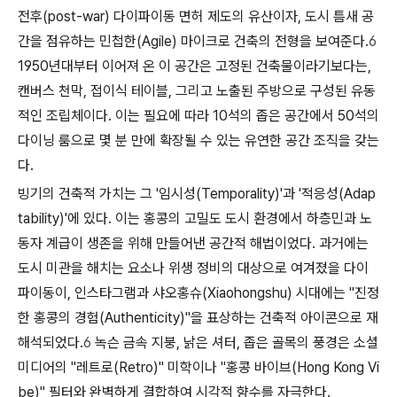
전후(post-war) 다이파이동 면허 제도의 유산이자, 도시 틈새 공
간을 점유하는 민첩한(Agile) 마이크로 건축의 전형을 보여준다.
6
1950년대부터 이어져 온 이 공간은 고정된 건축물이라기보다는,
캔버스 천막, 접이식 테이블, 그리고 노출된 주방으로 구성된 유동
적인 조립체이다. 이는 필요에 따라 10석의 좁은 공간에서 50석의
다이닝 룸으로 몇 분 만에 확장될 수 있는 유연한 공간 조직을 갖는
다.
빙기의 건축적 가치는 그 '임시성(Temporality)'과 '적응성(Adap
tability)'에 있다. 이는 홍콩의 고밀도 도시 환경에서 하층민과 노
동자 계급이 생존을 위해 만들어낸 공간적 해법이었다. 과거에는
도시 미관을 해치는 요소나 위생 정비의 대상으로 여겨졌을 다이
파이동이, 인스타그램과 샤오홍슈(Xiaohongshu) 시대에는 "진정
한 홍콩의 경험(Authenticity)"을 표상하는 건축적 아이콘으로 재
해석되었다.
6
녹슨 금속 지붕, 낡은 셔터, 좁은 골목의 풍경은 소셜
미디어의 "레트로(Retro)" 미학이나 "홍콩 바이브(Hong Kong Vi
be)" 필터와 완벽하게 결합하여 시각적 향수를 자극한다.