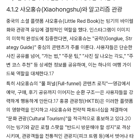
4.1.2 샤오홍슈(Xiaohongshu)와 알고리즘 관광
중국의 소셜 플랫폼 샤오홍슈(Little Red Book)는 빙기의 바이럴
화와 관광객 유입에 결정적인 역할을 했다. 인스타그램이 이미지
의 미학적 완성도에 집중한다면, 샤오홍슈는 "공략(Gonglue, Str
ategy Guide)" 중심의 콘텐츠가 주를 이룬다. 사용자들은 단순한
사진 공유를 넘어, "가는 법," "주문 팁," "사진 잘 나오는 각도," "주
변 코스 추천" 등 상세한 정보를 공유하며, 이는 하나의 여행 가이
드북 역할을 대체한다.
17
특히 샤오홍슈의 "풀 퍼널(Full-funnel) 콘텐츠 로직"—영감에서
예약, 구매, 후기 공유까지 이어지는 순환 구조—은 사용자들을 강
력하게 행동하게 만든다.
17
홍콩 관광청(HKTB)은 이러한 플랫폼
의 영향력을 인지하고 샤오홍슈와 전략적 파트너십을 체결하여
"문화 관광(Cultural Tourism)"을 적극적으로 홍보하고 있다.
20
이는 빙기와 같은 로컬 스팟을 "반드시 방문해야 할 성지"로 격상
시키며, 관광객들을 전통적인 관광지(피크 트램 등)에서 벗어나 타