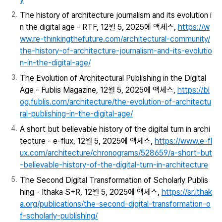
The history of architecture journalism and its evolution i
n the digital age - RTF, 12월 5, 2025에 액세스,
https://w
ww.re-thinkingthefuture.com/architectural-community/
the-history-of-architecture-journalism-and-its-evolutio
n-in-the-digital-age/
The Evolution of Architectural Publishing in the Digital
Age - Fublis Magazine, 12월 5, 2025에 액세스,
https://bl
og.fublis.com/architecture/the-evolution-of-architectu
ral-publishing-in-the-digital-age/
A short but believable history of the digital turn in archi
tecture - e-flux, 12월 5, 2025에 액세스,
https://www.e-fl
ux.com/architecture/chronograms/528659/a-short-but
-believable-history-of-the-digital-turn-in-architecture
The Second Digital Transformation of Scholarly Publis
hing - Ithaka S+R, 12월 5, 2025에 액세스,
https://sr.ithak
a.org/publications/the-second-digital-transformation-o
f-scholarly-publishing/