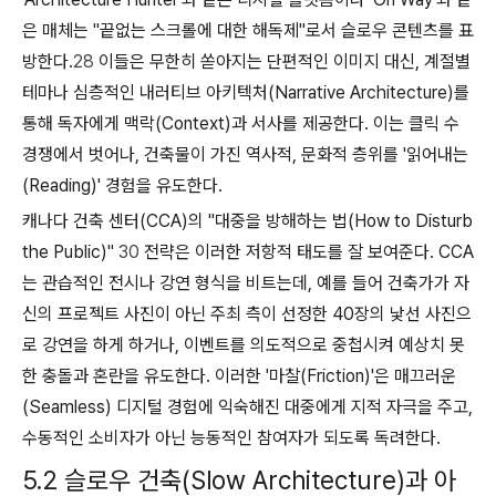
은 매체는 "끝없는 스크롤에 대한 해독제"로서 슬로우 콘텐츠를 표
방한다.
28
이들은 무한히 쏟아지는 단편적인 이미지 대신, 계절별
테마나 심층적인 내러티브 아키텍처(Narrative Architecture)를
통해 독자에게 맥락(Context)과 서사를 제공한다. 이는 클릭 수
경쟁에서 벗어나, 건축물이 가진 역사적, 문화적 층위를 '읽어내는
(Reading)' 경험을 유도한다.
캐나다 건축 센터(CCA)의 "대중을 방해하는 법(How to Disturb
the Public)"
30
전략은 이러한 저항적 태도를 잘 보여준다. CCA
는 관습적인 전시나 강연 형식을 비트는데, 예를 들어 건축가가 자
신의 프로젝트 사진이 아닌 주최 측이 선정한 40장의 낯선 사진으
로 강연을 하게 하거나, 이벤트를 의도적으로 중첩시켜 예상치 못
한 충돌과 혼란을 유도한다. 이러한 '마찰(Friction)'은 매끄러운
(Seamless) 디지털 경험에 익숙해진 대중에게 지적 자극을 주고,
수동적인 소비자가 아닌 능동적인 참여자가 되도록 독려한다.
5.2 슬로우 건축(Slow Architecture)과 아