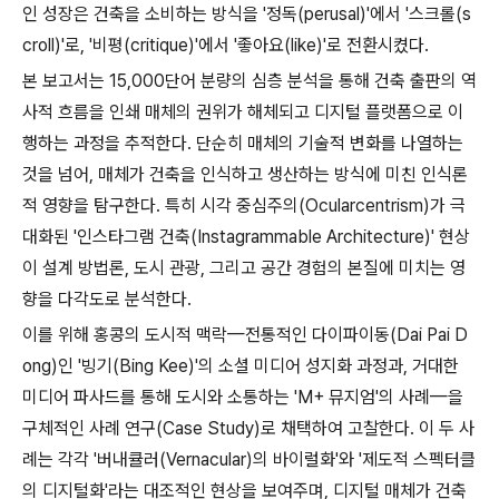
인 성장은 건축을 소비하는 방식을 '정독(perusal)'에서 '스크롤(s
croll)'로, '비평(critique)'에서 '좋아요(like)'로 전환시켰다.
본 보고서는 15,000단어 분량의 심층 분석을 통해 건축 출판의 역
사적 흐름을 인쇄 매체의 권위가 해체되고 디지털 플랫폼으로 이
행하는 과정을 추적한다. 단순히 매체의 기술적 변화를 나열하는
것을 넘어, 매체가 건축을 인식하고 생산하는 방식에 미친 인식론
적 영향을 탐구한다. 특히 시각 중심주의(Ocularcentrism)가 극
대화된 '인스타그램 건축(Instagrammable Architecture)' 현상
이 설계 방법론, 도시 관광, 그리고 공간 경험의 본질에 미치는 영
향을 다각도로 분석한다.
이를 위해 홍콩의 도시적 맥락—전통적인 다이파이동(Dai Pai D
ong)인 '빙기(Bing Kee)'의 소셜 미디어 성지화 과정과, 거대한
미디어 파사드를 통해 도시와 소통하는 'M+ 뮤지엄'의 사례—을
구체적인 사례 연구(Case Study)로 채택하여 고찰한다. 이 두 사
례는 각각 '버내큘러(Vernacular)의 바이럴화'와 '제도적 스펙터클
의 디지털화'라는 대조적인 현상을 보여주며, 디지털 매체가 건축