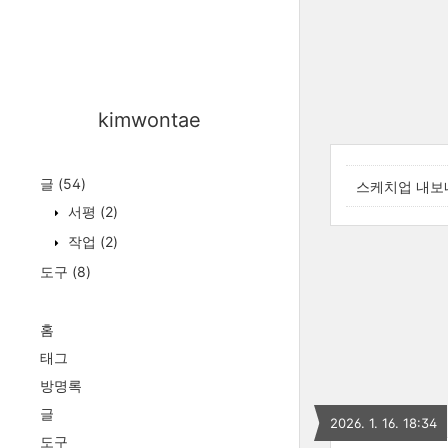
kimwontae
글
(54)
스케치업 내보
서평
(2)
작업
(2)
도구
(8)
홈
태그
방명록
글
2026. 1. 16. 18:34
도구