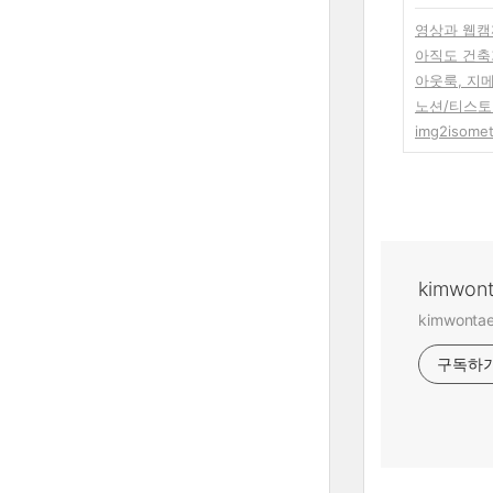
영상과 웹캠까
아직도 건축
아웃룩, 지메
노션/티스토
img2isomet
kimwon
kimwont
구독하