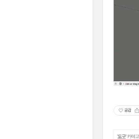
공감
'
도구
' 카테