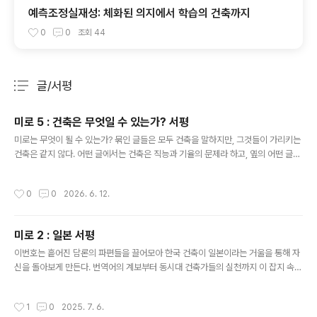
예측조정실재성: 체화된 의지에서 학습의 건축까지
0
0
조회
44
글/서평
분류 전체보기
주요 글 목록
미로 5 : 건축은 무엇일 수 있는가? 서평
글 내용
미로는 무엇이 될 수 있는가? 묶인 글들은 모두 건축을 말하지만, 그것들이 가리키는
건축은 같지 않다. 어떤 글에서는 건축은 직능과 기율의 문제라 하고, 옆의 어떤 글에
서는 생명과 물질의 재배치이며, 또 옆의 어떤 글에서는 현장에서 비용과 노동을 조
정하는 판단이라 말한다. 또 다른 글에서는 건축은 사회를 비판하는 언어이고, 말과
작성시간
0
0
2026. 6. 12.
글을 통해 이어지는 문화적 대화이기도 하다. 잡지의 주제는 이 차이 위에서 성립한
다. 문장속에서 언어를 하나로 닫는 순간에 많은 실천은 그 바깥으로 밀려나기도 한
다. 아직 합의된 언어가 없거나 모호한 관념은 때로 자신을 먼저 선언하면서 범위를
미로 2 : 일본 서평
바꾸기도 하는 것 같다. 선언이 담론으로 연결되려면, 자신이 쓰는 언어가 무엇을 가
글 내용
리키는지는 밝혀야 한다. 기존의 의미와 어디에서 갈라..
이번호는 흩어진 담론의 파편들을 끌어모아 한국 건축이 일본이라는 거울을 통해 자
신을 돌아보게 만든다. 번역어의 계보부터 동시대 건축가들의 실천까지 이 잡지 속의
풍부한 문헌과 깊이 있는 분석은 그 자체로 학술적 성취라 할 만하다. 하지만 이 지적
축적이 과연 동시대 한국 건축이 마주한 교착 상태를 돌파할 날카로운 칼날을 만들
작성시간
1
0
2025. 7. 6.
수 있는가에 대해서는 의문이 남는다. 책 전반에 흐르는 톤은 어딘가 모르게 둔하고