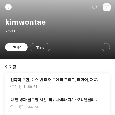
검색하기
티스토리
kimwontae
구독자
1
구독하기
방명록
신고하기 레이어
열기
인기글
건축적 구현, 미스 반 데어 로에의 그리드, 레이어, 재료
표현
0
1
조회
74
텅 빈 방과 글로벌 시선: 와비사비와 자기-오리엔탈리즘
적 옥시덴탈리즘의 건축
0
0
조회
73