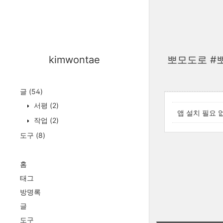
kimwontae
뽀모도로 #
글
(54)
서평
(2)
앱 설치 필요 
작업
(2)
도구
(8)
홈
태그
방명록
글
도구