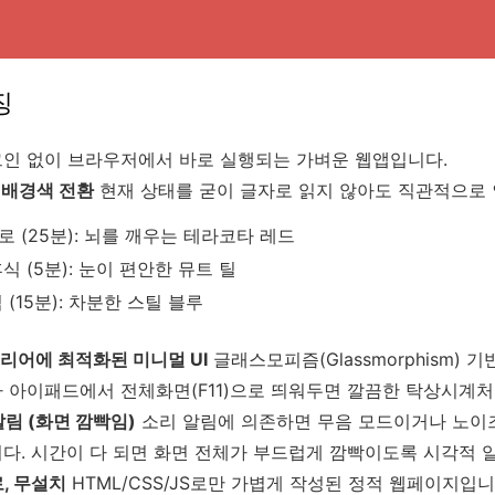
징
인 없이 브라우저에서 바로 실행되는 가벼운 웹앱입니다.
인 배경색 전환
현재 상태를 굳이 글자로 읽지 않아도 직관적으로 
 (25분): 뇌를 깨우는 테라코타 레드
식 (5분): 눈이 편안한 뮤트 틸
 (15분): 차분한 스틸 블루
테리어에 최적화된 미니멀 UI
글래스모피즘(Glassmorphism)
 아이패드에서 전체화면(F11)으로 띄워두면 깔끔한 탁상시계처
알림 (화면 깜빡임)
소리 알림에 의존하면 무음 모드이거나 노이즈
다. 시간이 다 되면 화면 전체가 부드럽게 깜빡이도록 시각적 
로, 무설치
HTML/CSS/JS로만 가볍게 작성된 정적 웹페이지입