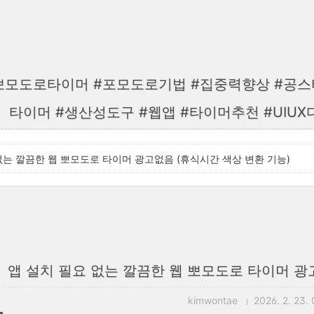
뽀모도로타이머 #포모도로기법 #집중력향상 #공스
타이머 #생산성도구 #웹앱 #타이머추천 #UIU
없는 깔끔한 웹 뽀모도로 타이머 광고없음 (휴식시간 색상 변환 기능)
앱 설치 필요 없는 깔끔한 웹 뽀모도로 타이머 광
kimwontae
2026. 2. 23. 