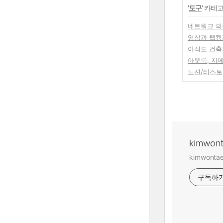
'
도구
' 카테
네트워크 의
영상과 웹캠까
아직도 건축
아웃룩, 지메
노션/티스토
kimwon
kimwont
구독하