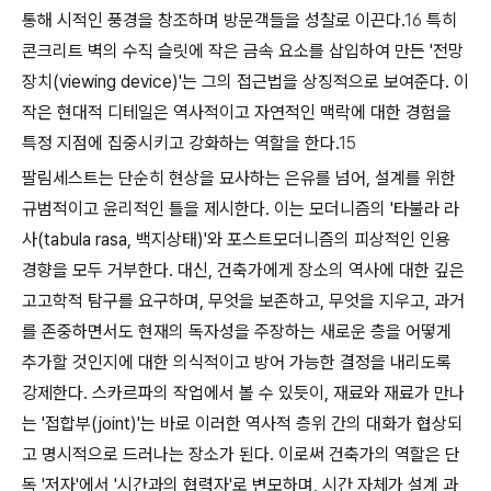
통해 시적인 풍경을 창조하며 방문객들을 성찰로 이끈다.
16
특히
콘크리트 벽의 수직 슬릿에 작은 금속 요소를 삽입하여 만든 '전망
장치(viewing device)'는 그의 접근법을 상징적으로 보여준다. 이
작은 현대적 디테일은 역사적이고 자연적인 맥락에 대한 경험을
특정 지점에 집중시키고 강화하는 역할을 한다.
15
팔림세스트는 단순히 현상을 묘사하는 은유를 넘어, 설계를 위한
규범적이고 윤리적인 틀을 제시한다. 이는 모더니즘의 '타불라 라
사(tabula rasa, 백지상태)'와 포스트모더니즘의 피상적인 인용
경향을 모두 거부한다. 대신, 건축가에게 장소의 역사에 대한 깊은
고고학적 탐구를 요구하며, 무엇을 보존하고, 무엇을 지우고, 과거
를 존중하면서도 현재의 독자성을 주장하는 새로운 층을 어떻게
추가할 것인지에 대한 의식적이고 방어 가능한 결정을 내리도록
강제한다. 스카르파의 작업에서 볼 수 있듯이, 재료와 재료가 만나
는 '접합부(joint)'는 바로 이러한 역사적 층위 간의 대화가 협상되
고 명시적으로 드러나는 장소가 된다. 이로써 건축가의 역할은 단
독 '저자'에서 '시간과의 협력자'로 변모하며, 시간 자체가 설계 과