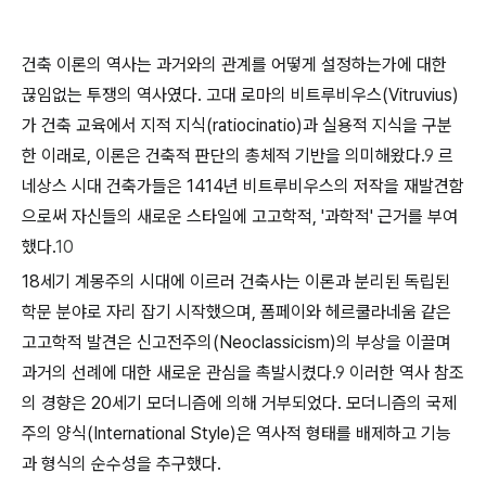
건축 이론의 역사는 과거와의 관계를 어떻게 설정하는가에 대한
끊임없는 투쟁의 역사였다. 고대 로마의 비트루비우스(Vitruvius)
가 건축 교육에서 지적 지식(ratiocinatio)과 실용적 지식을 구분
한 이래로, 이론은 건축적 판단의 총체적 기반을 의미해왔다.
9
르
네상스 시대 건축가들은 1414년 비트루비우스의 저작을 재발견함
으로써 자신들의 새로운 스타일에 고고학적, '과학적' 근거를 부여
했다.
10
18세기 계몽주의 시대에 이르러 건축사는 이론과 분리된 독립된
학문 분야로 자리 잡기 시작했으며, 폼페이와 헤르쿨라네움 같은
고고학적 발견은 신고전주의(Neoclassicism)의 부상을 이끌며
과거의 선례에 대한 새로운 관심을 촉발시켰다.
9
이러한 역사 참조
의 경향은 20세기 모더니즘에 의해 거부되었다. 모더니즘의 국제
주의 양식(International Style)은 역사적 형태를 배제하고 기능
과 형식의 순수성을 추구했다.