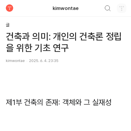
검색하기
kimwontae
티스토리
글
건축과 의미: 개인의 건축론 정립
을 위한 기초 연구
kimwontae
2025. 6. 4. 23:35
제1부 건축의 존재: 객체와 그 실재성