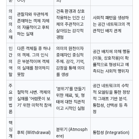
준
OO)
르)
의
건축 환경과 상호
관찰자와 무관하게
미
작용하는 인간 신
사회적 패턴을 생성하
존재하는 객체 자체
의
체의 주관적이고
는 공간 네트워크의 객
의 자율적이고 후퇴
소
살아있는 감각적
관적인 배치 관계
하는 실재
재
경험
인
다른 객체들 중 하나
의미의 원천이자
공간 배치에 의해 행동
간
의 객체. 그의 인식
중재자인 중심적
(이동, 상호작용)이 확
의
은 부분적이며 객체
주체. 감각, 기억,
률적으로 형성되고 예
역
의 실재를 정의하지
감정을 통해 의미
측되는 사회적 행위자
할
못함
를 생성
주
공간 네트워크의 수학
'분위기'를 만들기
요
철학적 사변. 객체의
적 모델링을 통한 정량
위한 재료, 빛, 형
방
실재를 '어렴풋이 보
적 그래프 기반 분석.
태에 대한 직관적
법
기' 위한 미학적 참여
통합성, 선택성 등 측
이고 시적인 실험
론
정
핵
심
분위기 (Atmosph
후퇴 (Withdrawal)
통합성 (Integration)
개
ere)