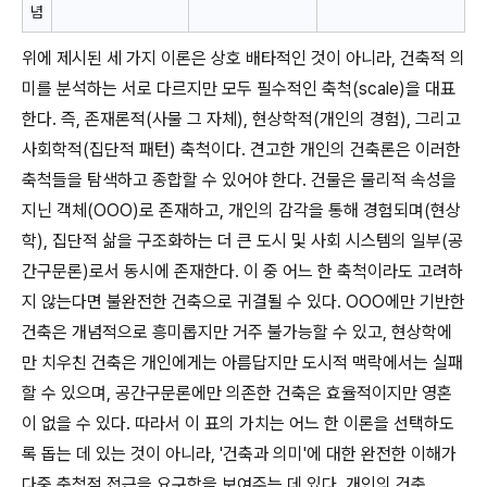
념
위에 제시된 세 가지 이론은 상호 배타적인 것이 아니라, 건축적 의
미를 분석하는 서로 다르지만 모두 필수적인 축척(scale)을 대표
한다. 즉, 존재론적(사물 그 자체), 현상학적(개인의 경험), 그리고
사회학적(집단적 패턴) 축척이다. 견고한 개인의 건축론은 이러한
축척들을 탐색하고 종합할 수 있어야 한다. 건물은 물리적 속성을
지닌 객체(OOO)로 존재하고, 개인의 감각을 통해 경험되며(현상
학), 집단적 삶을 구조화하는 더 큰 도시 및 사회 시스템의 일부(공
간구문론)로서 동시에 존재한다. 이 중 어느 한 축척이라도 고려하
지 않는다면 불완전한 건축으로 귀결될 수 있다. OOO에만 기반한
건축은 개념적으로 흥미롭지만 거주 불가능할 수 있고, 현상학에
만 치우친 건축은 개인에게는 아름답지만 도시적 맥락에서는 실패
할 수 있으며, 공간구문론에만 의존한 건축은 효율적이지만 영혼
이 없을 수 있다. 따라서 이 표의 가치는 어느 한 이론을 선택하도
록 돕는 데 있는 것이 아니라, '건축과 의미'에 대한 완전한 이해가
다중 축척적 접근을 요구함을 보여주는 데 있다. 개인의 건축