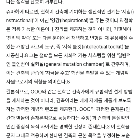
다는 생각을 단호히 거부한다.
슈마허에 따르면, 철학이 건축에 기여하는 생산적인 관계는 '지침(i
nstructional)'이 아닌 '영감(inspirational)'을 주는 것이다.
8
철학
은 적용 가능한 이론이나 진리를 제공하는 것이 아니라, 기껏해야
'진리의 약속' 또는 다른 분야에서 채택하고 변형할 때 유용해질 수
있는 개방된 사고의 도구, 즉 '지적 툴킷(intellectual toolkit)'을
제공한다.
8
그는 철학을 모든 사회적 기능 시스템을 위한 '일반적
인 돌연변이 실험실(general mutation chamber)'로 간주하며,
이는 건축의 관습에 '자극을 주고' 혁신을 촉발할 수 있는 개념적
자원으로서의 역할을 의미한다.
8
결론적으로, OOO와 같은 철학은 건축가에게 규범적인 설계 방법
을 제시하는 것이 아니라, 건축이라는 매체 자체를 새롭게 보도록
하는 강력한 개념적 렌즈를 제공한다. OOO의 평평한 존재론(인
간과 벽돌이 존재론적으로 동등하다는 주장)과 건축의 본질적인
인간 중심적 목적 사이에는 명백한 긴장이 존재한다.
3
이 철학을
문자 그대로 적용하려 한다면 건축의 근본 목적을 부정하는 모순