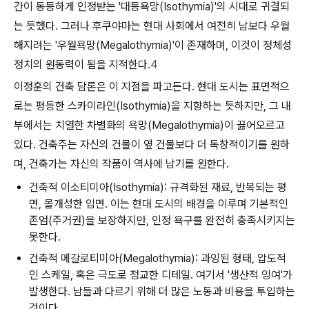
간이 동등하게 인정받는 '대등욕망(Isothymia)'의 시대로 귀결되
는 듯했다. 그러나 후쿠야마는 현대 사회에서 여전히 남보다 우월
해지려는 '우월욕망(Megalothymia)'이 존재하며, 이것이 정체성
정치의 원동력이 됨을 지적한다.
4
이정훈의 건축 담론은 이 지점을 파고든다. 현대 도시는 표면적으
로는 평등한 스카이라인(Isothymia)을 지향하는 듯하지만, 그 내
부에서는 치열한 차별화의 욕망(Megalothymia)이 끓어오르고
있다. 건축주는 자신의 건물이 옆 건물보다 더 독창적이기를 원하
며, 건축가는 자신의 작품이 역사에 남기를 원한다.
건축적 이소티미아(Isothymia):
규격화된 재료, 반복되는 평
면, 몰개성한 입면. 이는 현대 도시의 배경을 이루며 기본적인
존엄(주거권)을 보장하지만, 인정 욕구를 완전히 충족시키지는
못한다.
건축적 메갈로티미아(Megalothymia):
과잉된 형태, 압도적
인 스케일, 혹은 극도로 정교한 디테일. 여기서 '생산적 잉여'가
발생한다. 남들과 다르기 위해 더 많은 노동과 비용을 투입하는
것이다.