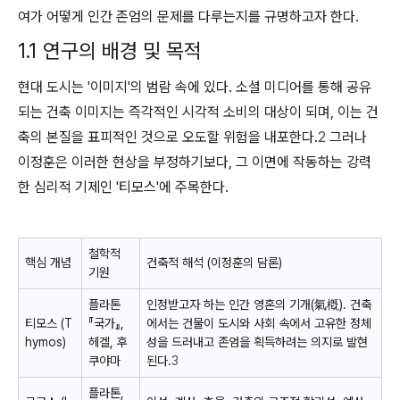
여가 어떻게 인간 존엄의 문제를 다루는지를 규명하고자 한다.
1.1 연구의 배경 및 목적
현대 도시는 '이미지'의 범람 속에 있다. 소셜 미디어를 통해 공유
되는 건축 이미지는 즉각적인 시각적 소비의 대상이 되며, 이는 건
축의 본질을 표피적인 것으로 오도할 위험을 내포한다.
2
그러나
이정훈은 이러한 현상을 부정하기보다, 그 이면에 작동하는 강력
한 심리적 기제인 '티모스'에 주목한다.
철학적
핵심 개념
건축적 해석 (이정훈의 담론)
기원
플라톤
인정받고자 하는 인간 영혼의 기개(氣槪). 건축
티모스 (T
『국가』,
에서는 건물이 도시와 사회 속에서 고유한 정체
hymos)
헤겔, 후
성을 드러내고 존엄을 획득하려는 의지로 발현
쿠야마
된다.
3
플라톤,