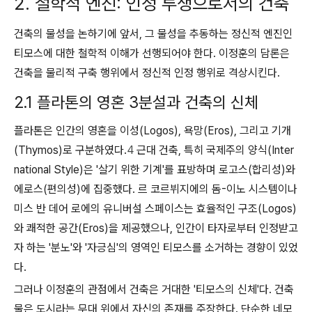
2. 철학적 엔진: 인정 투쟁으로서의 건축
건축의 물성을 논하기에 앞서, 그 물성을 추동하는 정신적 엔진인
티모스에 대한 철학적 이해가 선행되어야 한다. 이정훈의 담론은
건축을 물리적 구축 행위에서 정신적 인정 행위로 격상시킨다.
2.1 플라톤의 영혼 3분설과 건축의 신체
플라톤은 인간의 영혼을 이성(Logos), 욕망(Eros), 그리고 기개
(Thymos)로 구분하였다.
4
근대 건축, 특히 국제주의 양식(Inter
national Style)은 '살기 위한 기계'를 표방하며 로고스(합리성)와
에로스(편의성)에 집중했다. 르 코르뷔지에의 돔-이노 시스템이나
미스 반 데어 로에의 유니버설 스페이스는 효율적인 구조(Logos)
와 쾌적한 공간(Eros)을 제공했으나, 인간이 타자로부터 인정받고
자 하는 '분노'와 '자긍심'의 영역인 티모스를 소거하는 경향이 있었
다.
그러나 이정훈의 관점에서 건축은 거대한 '티모스의 신체'다. 건축
물은 도시라는 무대 위에서 자신의 존재를 주장한다. 단순한 네모