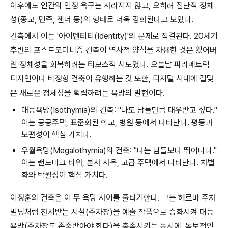
이후에도 인간의 인정 욕구는 사라지지 않고, 오히려 집단적 정체
성(종교, 민족, 젠더 등)의 형태로 더욱 강화된다고 보았다.
건축에서 이는 '아이덴티티(Identity)'의 문제로 직결된다. 20세기
후반의 포스트모더니즘 건축이 역사적 양식을 차용한 것은 잃어버
린 정체성을 회복하려는 티모스적 시도였다. 오늘날 파라메트릭
디자인이나 비정형 건축이 유행하는 것 또한, 디지털 시대에 걸맞
은 새로운 정체성을 확립하려는 욕망의 발현이다.
대등욕망(Isothymia)의 건축:
"나도 남들만큼 대우받고 싶다."
이는 공공주택, 표준화된 학교, 병원 등에서 나타난다. 평등과
보편성이 핵심 가치다.
우월욕망(Megalothymia)의 건축:
"나는 남들보다 뛰어나다."
이는 랜드마크 타워, 본사 사옥, 고급 주택에서 나타난다. 차별
화와 탁월성이 핵심 가치다.
이정훈의 건축은 이 두 욕망 사이를 줄타기한다. 그는 헤르마 주차
빌딩처럼 천시받는 시설(주차장)을 예술 작품으로 승화시켜 대등
욕망(주차장도 존중받아야 한다)을 충족시키는 동시에, 독보적인