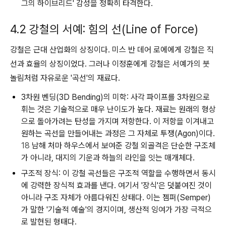
그의 하이브리드' 감성을 정확히 타격한다.
4.2 강철의 서예: 힘의 선(Line of Force)
강철은 근대 산업화의 상징이다. 미스 반 데어 로에에게 강철은 직
선과 효율의 상징이었다. 그러나 이정훈에게 강철은 서예가의 붓
놀림처럼 자유로운 '곡선'의 재료다.
3차원 벤딩(3D Bending)의 미학:
사각 파이프를 3차원으로
휘는 것은 기술적으로 매우 난이도가 높다. 재료는 원래의 형상
으로 돌아가려는 탄성을 가지며 저항한다. 이 저항을 이겨내고
원하는 곡선을 만들어내는 과정은 그 자체로 투쟁(Agon)이다.
18
남해 처마 하우스
에서 보여준 강철 외골격은 단순한 구조체
가 아니라, 대지의 기운과 하늘의 라인을 잇는 매개체다.
구조적 장식:
이 강철 곡선들은 구조적 역할을 수행하면서 동시
에 강력한 장식적 효과를 낸다. 여기서 '장식'은 덧붙여진 것이
아니라 구조 자체가 아름다워진 상태다. 이는 젬퍼(Semper)
가 말한 '기술적 예술'의 경지이며, 생산적 잉여가 가장 극적으
로 발현된 형태다.