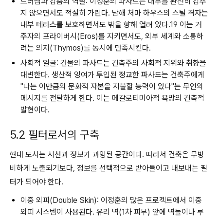
드러냄과 감춤의 역설:
이정훈의 파사드는 내부를 완전히 감추
지 않으면서도 적절히 가린다.
남해 처마 하우스
의 스틸 격자는
내부 테라스를 보호하면서도 밖을 향해 열려 있다.
19
이는 거
주자의 프라이버시(Eros)를 지키면서도, 외부 세계와 소통하
려는 의지(Thymos)를 동시에 만족시킨다.
사회적 얼굴:
건물의 파사드는 건축주의 사회적 지위와 취향을
대변한다. 생산적 잉여가 투입된 정교한 파사드는 건축주에게
"나는 이만큼의 문화적 자본을 지불할 능력이 있다"는 무언의
메시지를 전달하게 한다. 이는 메갈로티미아적 욕망의 건축적
발현이다.
5.2 필터로서의 구축
현대 도시는 시선과 정보가 과잉된 공간이다. 따라서 건축은 무방
비하게 노출되기보다, 정보를 선택적으로 받아들이고 내보내는 필
터가 되어야 한다.
이중 외피(Double Skin):
이정훈의 많은 프로젝트에서 이중
외피 시스템이 사용된다. 유리 벽(1차 피부) 앞에 벽돌이나 루