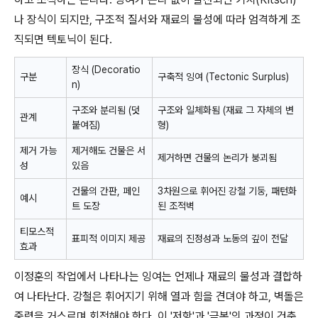
나 장식이 되지만, 구조적 질서와 재료의 물성에 따라 엄격하게 조
직되면 텍토닉이 된다.
장식 (Decoratio
구분
구축적 잉여 (Tectonic Surplus)
n)
구조와 분리됨 (덧
구조와 일체화됨 (재료 그 자체의 변
관계
붙여짐)
형)
제거 가능
제거해도 건물은 서
제거하면 건물의 논리가 붕괴됨
성
있음
건물의 간판, 페인
3차원으로 휘어진 강철 기둥, 패턴화
예시
트 도장
된 조적벽
티모스적
표피적 이미지 제공
재료의 진정성과 노동의 깊이 전달
효과
이정훈의 작업에서 나타나는 잉여는 언제나 재료의 물성과 결합하
여 나타난다. 강철은 휘어지기 위해 열과 힘을 견뎌야 하고, 벽돌은
중력을 거스르며 회전해야 한다. 이 '저항'과 '극복'의 과정이 건축