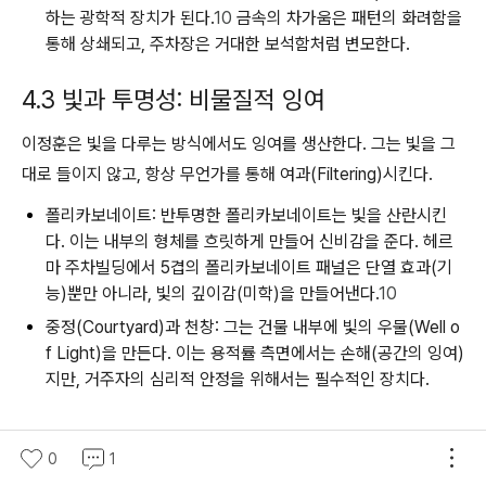
하는 광학적 장치가 된다.
10
금속의 차가움은 패턴의 화려함을
통해 상쇄되고, 주차장은 거대한 보석함처럼 변모한다.
4.3 빛과 투명성: 비물질적 잉여
이정훈은 빛을 다루는 방식에서도 잉여를 생산한다. 그는 빛을 그
대로 들이지 않고, 항상 무언가를 통해 여과(Filtering)시킨다.
폴리카보네이트:
반투명한 폴리카보네이트는 빛을 산란시킨
다. 이는 내부의 형체를 흐릿하게 만들어 신비감을 준다.
헤르
마 주차빌딩
에서 5겹의 폴리카보네이트 패널은 단열 효과(기
능)뿐만 아니라, 빛의 깊이감(미학)을 만들어낸다.
10
중정(Courtyard)과 천창:
그는 건물 내부에 빛의 우물(Well o
f Light)을 만든다. 이는 용적률 측면에서는 손해(공간의 잉여)
지만, 거주자의 심리적 안정을 위해서는 필수적인 장치다.
0
1