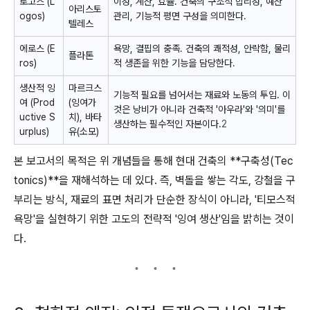
로고스 (L
이성, 계산, 효율. 건축의 구조적 합리성, 예산
아리스토
ogos)
관리, 기능적 평면 구성을 의미한다.
텔레스
에로스 (E
욕망, 결핍의 충족. 건축의 쾌적성, 안락함, 물리
플라톤
ros)
적 생존을 위한 기능을 담당한다.
생산적 잉
마르크스
기능적 필요를 넘어서는 재료와 노동의 투입. 이
여 (Prod
(잉여가
것은 낭비가 아니라 건축적 '아우라'와 '의미'를
uctive S
치), 바타
생산하는 필수적인 자본이다.
2
urplus)
유(소모)
본 보고서의 목적은 위 개념들을 통해 현대 건축의 **구축성(Tec
tonics)**을 재해석하는 데 있다. 즉, 벽돌을 쌓는 각도, 강철을 구
부리는 방식, 재료의 표면 처리가 단순한 장식이 아니라, '티모스적
욕망'을 실현하기 위한 고도의 전략적 '잉여 생산'임을 밝히는 것이
다.