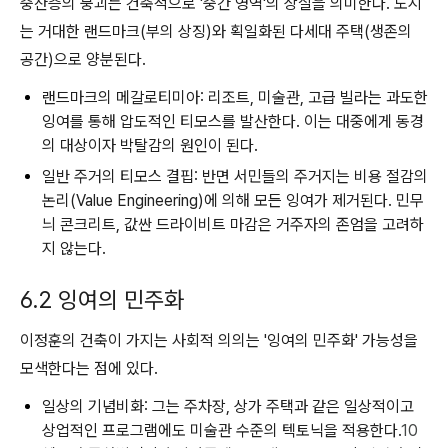
중산층의 붕괴는 건축적으로 '중간 영역'의 상실을 의미한다. 도시
는 거대한 랜드마크(부의 상징)와 획일화된 다세대 주택(생존의
공간)으로 양분된다.
랜드마크의 메갈로티미아:
리조트, 미술관, 고급 빌라는 과도한
잉여를 통해 압도적인 티모스를 발산한다. 이는 대중에게 동경
의 대상이자 박탈감의 원인이 된다.
일반 주거의 티모스 결핍:
반면 서민들의 주거지는 비용 절감의
논리(Value Engineering)에 의해 모든 잉여가 제거된다. 민무
늬 콘크리트, 값싼 드라이비트 마감은 거주자의 존엄을 고려하
지 않는다.
6.2 잉여의 민주화
이정훈의 건축이 가지는 사회적 의의는 '잉여의 민주화' 가능성을
모색한다는 점에 있다.
일상의 기념비화:
그는 주차장, 상가 주택과 같은 일상적이고
상업적인 프로그램에도 미술관 수준의 텍토닉을 적용한다.
10