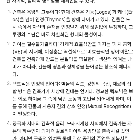
선 사회적, 심리적 행위임을 재확인할 수 있다.
건축은 욕망의 그릇이다:
현대 건축은 기능(Logos)과 쾌락(Er
os)을 넘어 인정(Thymos)을 향해 나아가고 있다. 건물은 도
시 속에서 자신의 존재를 인정받기 위해 끊임없이 투쟁하며, 그
투쟁의 수단은 바로 차별화된 형태와 물성이다.
잉여는 필수불가결하다:
경제적 효율성만을 따지는 '가치 공학
(VE)'의 시대에, 이정훈은 역설적으로 '비효율적인 잉여'야말로
건축을 건축답게 만드는 본질임을 역설한다. 생산적 잉여는 낭
비가 아니라, 건물에 영혼과 정체성을 불어넣는 창조적 에너지
다.
텍토닉은 인정의 언어다:
벽돌의 각도, 강철의 곡선, 재료의 접
합 방식은 건축가가 세상에 건네는 언어다. 정교한 텍토닉은 보
는 이로 하여금 그 속에 담긴 노동과 고민을 읽어내게 하며, 이
를 통해 건물과 사용자 간의 상호 인정(Mutual Recognition)
이 발생한다.
양극화 시대의 건축적 윤리:
모래시계형 사회에서 건축가는 자
본의 하수인이 되어 메갈로티미아적 욕망만을 충족시킬 것인
가, 아니면 구축적 잉여를 통해 일상 공간의 존엄을 회복시킬