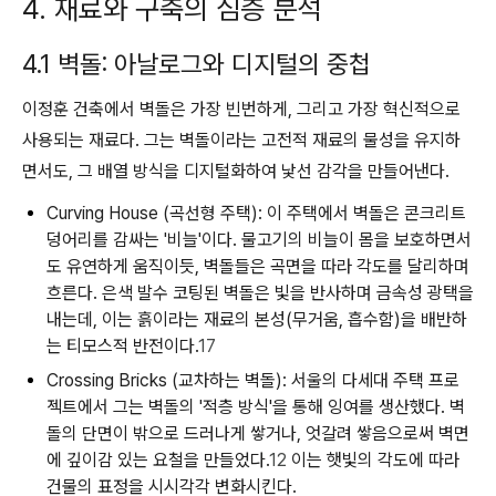
4. 재료와 구축의 심층 분석
4.1 벽돌: 아날로그와 디지털의 중첩
이정훈 건축에서 벽돌은 가장 빈번하게, 그리고 가장 혁신적으로
사용되는 재료다. 그는 벽돌이라는 고전적 재료의 물성을 유지하
면서도, 그 배열 방식을 디지털화하여 낯선 감각을 만들어낸다.
Curving House (곡선형 주택):
이 주택에서 벽돌은 콘크리트
덩어리를 감싸는 '비늘'이다. 물고기의 비늘이 몸을 보호하면서
도 유연하게 움직이듯, 벽돌들은 곡면을 따라 각도를 달리하며
흐른다. 은색 발수 코팅된 벽돌은 빛을 반사하며 금속성 광택을
내는데, 이는 흙이라는 재료의 본성(무거움, 흡수함)을 배반하
는 티모스적 반전이다.
17
Crossing Bricks (교차하는 벽돌):
서울의 다세대 주택 프로
젝트에서 그는 벽돌의 '적층 방식'을 통해 잉여를 생산했다. 벽
돌의 단면이 밖으로 드러나게 쌓거나, 엇갈려 쌓음으로써 벽면
에 깊이감 있는 요철을 만들었다.
12
이는 햇빛의 각도에 따라
건물의 표정을 시시각각 변화시킨다.