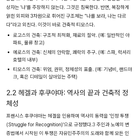
상자는 '나'를 주장하지 않는다. 그것은 침묵한다. 반면, 복잡하게
얽힌 외피와 3차원으로 휘어진 구조체는 "나를 보라, 나는 다르
다"라고 외친다. 이것이 바로 건축적 티모스다.
로고스의 건축:
구조적 최적화, 재료의 절약. (예: 일반적인 아
파트, 물류 창고)
에로스의 건축:
신체의 안락함, 쾌락의 추구. (예: 스파, 럭셔리
호텔의 내부)
티모스의 건축:
위엄, 권위, 정체성의 표출. (예: 기념비, 랜드마
크, 혹은 디테일이 살아있는 주택)
2.2 헤겔과 후쿠야마: 역사의 끝과 건축적 정
체성
프랜시스 후쿠야마는 헤겔을 인용하며 역사의 동력을 '인정 투쟁
(Struggle for Recognition)'으로 규정했다.
3
주인과 노예의 변
증법에서 시작된 이 투쟁은 자유민주주의의 도래와 함께 모든 인