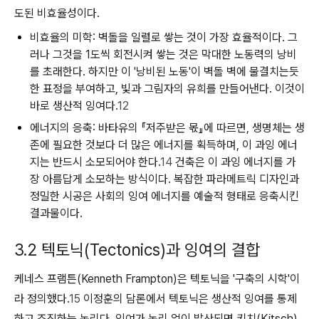
도된 비효율성이다.
비효율의 미학:
벽돌을 일렬로 쌓는 것이 가장 효율적이다. 그
러나 그것을 1도씩 회전시켜 쌓는 것은 막대한 노동력의 낭비
를 초래한다. 하지만 이 '낭비된 노동'이 벽돌 벽에 물결치는듯
한 표정을 부여하고, 빛과 그림자의 유희를 만들어낸다. 이것이
바로 생산적 잉여다.
12
에너지의 응축:
바타유의 『저주받은 몫』에 따르면, 생명체는 생
존에 필요한 것보다 더 많은 에너지를 획득하며, 이 과잉 에너
지는 반드시 소모되어야 한다.
14
건축은 이 과잉 에너지를 가
장 아름답게 소모하는 방식이다. 복잡한 파라메트릭 디자인과
정밀한 시공은 사회의 잉여 에너지를 예술적 형태로 응축시킨
결과물이다.
3.2 텍토닉(Tectonics)과 잉여의 결합
케네스 프램튼(Kenneth Frampton)은 텍토닉을 '구축의 시학'이
라 정의했다.
15
이정훈의 담론에서 텍토닉은 생산적 잉여를 통제
하고 조직하는 논리다. 잉여가 논리 없이 발산되면 키치(Kitsch)