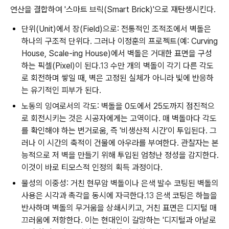
연산을 결합하여 '스마트 브릭(Smart Brick)'으로 재탄생시킨다.
단위(Unit)에서 장(Field)으로:
전통적인 조적조에서 벽돌은
하나의 구조적 단위다. 그러나 이정훈의 프로젝트(예:
Curving
House
,
Scale-ing House
)에서 벽돌은 거대한 표면을 구성
하는 픽셀(Pixel)이 된다.
13
수만 개의 벽돌이 각기 다른 각도
로 회전하며 쌓일 때, 벽은 고정된 실체가 아니라 빛에 반응하
는 유기적인 피부가 된다.
노동의 잉여로서의 각도:
벽돌을 0도에서 25도까지 점진적으
로 회전시키는 것은 시공자에게는 고역이다. 매 벽돌마다 각도
를 확인해야 하는 번거로움, 즉 '비생산적 시간'이 투입된다. 그
러나 이 시간의 축적이 건물에 아우라를 부여한다. 관찰자는 본
능적으로 저 벽을 만들기 위해 투입된 엄청난 정성을 감지한다.
이것이 바로 티모스적 인정의 획득 과정이다.
물성의 이중성:
거친 현무암 벽돌이나 은색 발수 코팅된 벽돌의
사용은 시각과 촉각을 동시에 자극한다.
13
은색 코팅은 하늘을
반사하며 벽돌의 무거움을 상쇄시키고, 거친 표면은 디지털 매
끄러움에 저항한다. 이는 현대인이 갈망하는 '디지털과 아날로