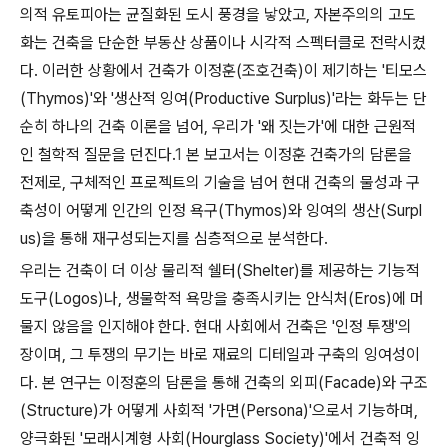
의적 유토피아는 균질화된 도시 풍경을 낳았고, 자본주의의 고도
화는 건축을 단순한 부동산 상품이나 시각적 스펙터클로 전락시켰
다. 이러한 상황에서 건축가 이정훈(조호건축)이 제기하는 '티모스
(Thymos)'와 '생산적 잉여(Productive Surplus)'라는 화두는 단
순히 하나의 건축 이론을 넘어, 우리가 '왜 짓는가'에 대한 근원적
인 철학적 질문을 던진다.
1
본 보고서는 이정훈 건축가의 담론을
전제로, 구체적인 프로젝트의 기술을 넘어 현대 건축의 물성과 구
축성이 어떻게 인간의 인정 욕구(Thymos)와 잉여의 생산(Surpl
us)을 통해 재구성되는지를 심층적으로 분석한다.
우리는 건축이 더 이상 물리적 쉘터(Shelter)를 제공하는 기능적
도구(Logos)나, 생물학적 욕망을 충족시키는 안식처(Eros)에 머
물지 않음을 인지해야 한다. 현대 사회에서 건축은 '인정 투쟁'의
장이며, 그 투쟁의 무기는 바로 재료의 디테일과 구축의 잉여성이
다. 본 연구는 이정훈의 담론을 통해 건축의 외피(Facade)와 구조
(Structure)가 어떻게 사회적 '가면(Persona)'으로서 기능하며,
양극화된 '모래시계형 사회(Hourglass Society)'에서 건축적 잉