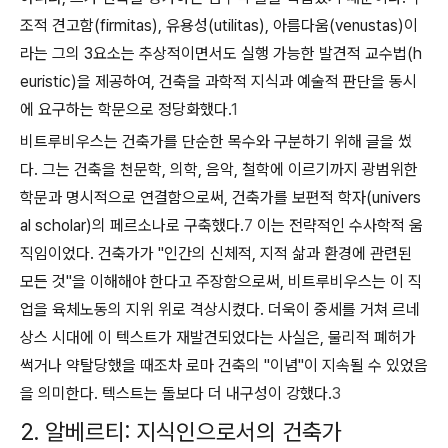
조적 견고함(firmitas), 유용성(utilitas), 아름다움(venustas)이
라는 그의 3요소는 추상적이면서도 실행 가능한 발견적 교수법(h
euristic)을 제공하여, 건축을 과학적 지식과 예술적 판단을 동시
에 요구하는 학문으로 정당화했다.
1
비트루비우스는 건축가를 단순한 목수와 구분하기 위해 글을 썼
다. 그는 건축을 천문학, 의학, 음악, 철학에 이르기까지 광범위한
학문과 명시적으로 연결함으로써, 건축가를 보편적 학자(univers
al scholar)의 페르소나로 구축했다.
7
이는 전략적인 수사학적 움
직임이었다. 건축가가 "인간의 신체적, 지적 삶과 환경에 관련된
모든 것"을 이해해야 한다고 주장함으로써, 비트루비우스는 이 직
업을 육체노동의 지위 위로 격상시켰다. 더욱이 중세를 거쳐 르네
상스 시대에 이 텍스트가 재발견되었다는 사실은, 물리적 폐허가
썩거나 약탈당했을 때조차 로마 건축의 "이념"이 지속될 수 있었음
을 의미한다. 텍스트는 돌보다 더 내구성이 강했다.
3
2. 알베르티: 지식인으로서의 건축가