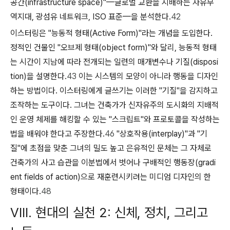
공간(infrastructure space)"—글로벌 교환을 지배하는 자유무
역지대, 광섬유 네트워크, ISO 표준—을 분석한다.
42
이스터링은 "
능동적 형태(Active Form)
"라는 개념을 도입한다.
정적인 건물인 "오브제 형태(object form)"와 달리, 능동적 형태
는 시간이 지남에 따라 전개되는 일련의 매개변수나 기질(disposi
tion)을 설명한다.
43
이는 시스템의 모양이 아니라
행동
을 디자인
하는 방법이다. 이스터링에게 글쓰기는 이러한 "기질"을 감지하고
조작하는 도구이다. 그녀는 건축가가 신자유주의 도시화의 지배적
인 운영 체제를 해킹할 수 있는 "스크립트"와 프로토콜을 작성하는
법을 배워야 한다고 주장한다.
46
"상호작용(interplay)"과 "기
질"에 초점을 맞춘 그녀의 밀도 높고 은유적인 문체는 그 자체로
건축가의 사고 습관을 이분법에서 벗어나 구배적인 행동장(gradi
ent fields of action)으로 재훈련시키려는 미디엄 디자인의 한
형태이다.
48
VIII. 현대의 실천 2: 신체, 정치, 그리고