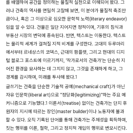
를 배열하여 공간을 정의하는 물질적 실천으로 이해되어 왔다. 그
러나 건축의 역사를 면밀히 고찰해 보면, 이 분야가 물질적 축조만
큼이나, 혹은 그 이상으로 심오한 문학적 노력(literary endeavor)
임을 알 수 있다. 건물은 일단 지어지면 정적이며, 기후의 침식과
부동산 시장의 변덕에 종속된다. 반면,
텍스트
는 이동한다. 텍스트
는 물리적 세계가 걸쳐질 지적 비계를 구성한다. 고대의 두루마리
에서부터 르네상스의 코덱스, 근대의 팜플렛, 그리고 현대의 디지
털 블로그 포스트에 이르기까지, '작가로서의 건축가'는 단순히 지
어진 환경을 묘사하는 데 그치지 않고, 그것을 존재하게 하고, 그
경계를 감시하며, 미래를 투사해 왔다.
1
글쓰기는 건축을 단순한 기술적 공예(mechanical craft)가 아닌
자유 인문학(liberal art)으로 "정당화(legitimizing)"하는 주요 메
커니즘으로 기능했다.
1
이론서(treatise) 없이는 건축가는 단지 후
원자의 지시에 따르는 장인(master builder)이나 노동자에 불과
할 수 있다. 오직 기록된 단어를 통해 건축가는 주체성을 획득하며,
짓는 행위를 이론, 철학, 그리고 정치적 개입의 행위로 변모시킨다.