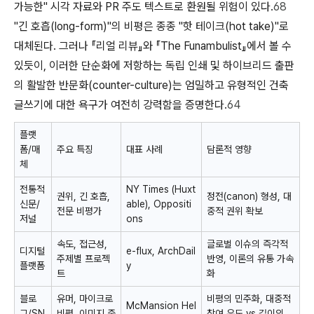
가능한" 시각 자료와 PR 주도 텍스트로 환원될 위험이 있다.
68
"긴 호흡(long-form)"의 비평은 종종 "핫 테이크(hot take)"로
대체된다. 그러나 『리얼 리뷰』와 『The Funambulist』에서 볼 수
있듯이, 이러한 단순화에 저항하는 독립 인쇄 및 하이브리드 출판
의 활발한 반문화(counter-culture)는 엄밀하고 유형적인 건축
글쓰기에 대한 욕구가 여전히 강력함을 증명한다.
64
플랫
폼/매
주요 특징
대표 사례
담론적 영향
체
전통적
NY Times
(Huxt
권위, 긴 호흡,
정전(canon) 형성, 대
신문/
able),
Oppositi
전문 비평가
중적 권위 확보
저널
ons
속도, 접근성,
글로벌 이슈의 즉각적
디지털
e-flux
,
ArchDail
주제별 프로젝
반영, 이론의 유통 가속
플랫폼
y
트
화
블로
유머, 마이크로
비평의 민주화, 대중적
McMansion Hel
그/SN
비평, 이미지 중
참여 유도 vs 깊이의