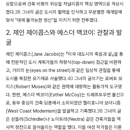
상함으로써 건축 비평의 위상을 저널리즘의 핵심 영역으로 격상시
켰다.
38
그녀의 글은 도시의 활력을 인식하고 무분별한 재개발에
맞서 "대체 불가능한 정신"을 지키기 위한 전투였다.
2. 제인 제이콥스와 에스더 맥코이: 관찰과 발
굴
제인 제이콥스(Jane Jacobs)는 『미국 대도시의 죽음과 삶』을 통
해 전문적인 도시 계획가들의 하향식(top-down) 접근을 비판하
고, 거리의 눈(eyes on the street)과 같은 일상적 관찰을 통해
도시를 복잡한 유기체로 서술했다.
40
그녀의 글쓰기는 로버트 모
지스(Robert Moses)와 같은 권력에 대항하는 활동가적 도구였
다. 한편, 에스더 맥코이(Esther McCoy)는 드래프트우먼 출신으
로, 동부 중심의 건축 담론에서 소외되었던 캘리포니아 모더니즘
(West Coast Modernism)을 발굴하고 기록했다.
38
그녀의 글
은 쉰들러(Schindler)나 노이트라(Neutra) 같은 건축가들을 역
사적 정전으로 끌어올리는 역할을 했다. 이들 여성 작가들은 이론