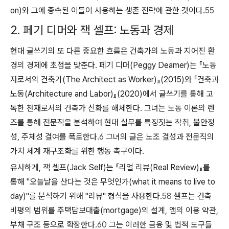
on)와 그에 종속된 이들이 사용하는 생존 전략에 관한 것이다.
55
2. 페기 디머와 잭 셀프: 노동과 경제
현대 글쓰기의 또 다른 중요한 흐름은 건축가의
노동
과 지어진 환
경의
경제
에 초점을 맞춘다. 페기 디머(Peggy Deamer)는 『노동
자로서의 건축가(The Architect as Worker)』(2015)와 『건축과
노동(Architecture and Labor)』(2020)에서 글쓰기를 통해 고
독한 천재로서의 건축가 신화를 해체한다. 그녀는 노동 이론의 렌
즈를 통해 전문직을 분석하여 현대 실무를 특징짓는 착취, 불안정
성, 주체성 결여를 폭로한다.
6
그녀의 글은 노조 결성과 전문직의
가치 체계 재구조화를 위한 행동 촉구이다.
유사하게, 잭 셀프(Jack Self)는 『리얼 리뷰(Real Review)』를
통해 "오늘날을 산다는 것은 무엇인가(what it means to live to
day)"를 분석하기 위해 "리뷰" 형식을 사용한다.
58
셀프는 건축
비평의 범위를 주택담보대출(mortgage)의 설계, 앱의 이용 약관,
부채 구조 등으로 확장한다.
60
그는 이러한 금융 및 법적 도구들