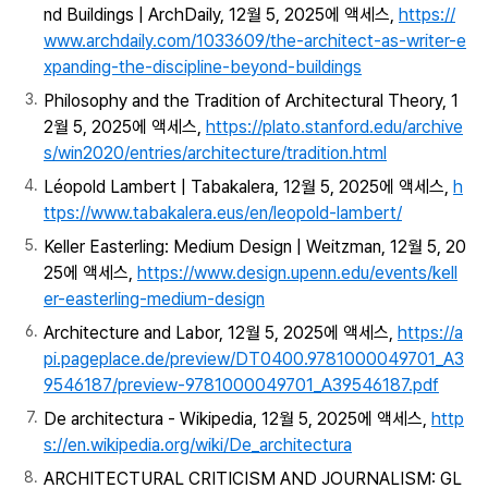
nd Buildings | ArchDaily, 12월 5, 2025에 액세스,
https://
www.archdaily.com/1033609/the-architect-as-writer-e
xpanding-the-discipline-beyond-buildings
Philosophy and the Tradition of Architectural Theory, 1
2월 5, 2025에 액세스,
https://plato.stanford.edu/archive
s/win2020/entries/architecture/tradition.html
Léopold Lambert | Tabakalera, 12월 5, 2025에 액세스,
h
ttps://www.tabakalera.eus/en/leopold-lambert/
Keller Easterling: Medium Design | Weitzman, 12월 5, 20
25에 액세스,
https://www.design.upenn.edu/events/kell
er-easterling-medium-design
Architecture and Labor, 12월 5, 2025에 액세스,
https://a
pi.pageplace.de/preview/DT0400.9781000049701_A3
9546187/preview-9781000049701_A39546187.pdf
De architectura - Wikipedia, 12월 5, 2025에 액세스,
http
s://en.wikipedia.org/wiki/De_architectura
ARCHITECTURAL CRITICISM AND JOURNALISM: GL