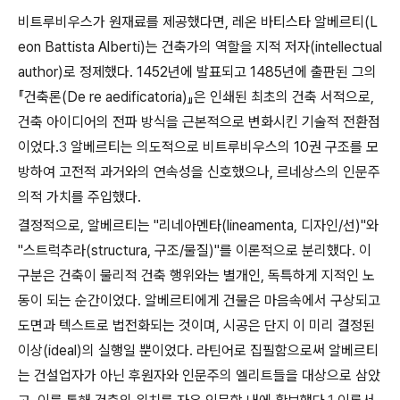
비트루비우스가 원재료를 제공했다면, 레온 바티스타 알베르티(L
eon Battista Alberti)는 건축가의 역할을 지적 저자(intellectual
author)로 정제했다. 1452년에 발표되고 1485년에 출판된 그의
『건축론(De re aedificatoria)』은 인쇄된 최초의 건축 서적으로,
건축 아이디어의 전파 방식을 근본적으로 변화시킨 기술적 전환점
이었다.
3
알베르티는 의도적으로 비트루비우스의 10권 구조를 모
방하여 고전적 과거와의 연속성을 신호했으나, 르네상스의 인문주
의적 가치를 주입했다.
결정적으로, 알베르티는 "리네아멘타(lineamenta, 디자인/선)"와
"스트럭추라(structura, 구조/물질)"를 이론적으로 분리했다. 이
구분은 건축이 물리적 건축 행위와는 별개인, 독특하게
지적인
노
동이 되는 순간이었다. 알베르티에게 건물은 마음속에서 구상되고
도면과 텍스트로 법전화되는 것이며, 시공은 단지 이 미리 결정된
이상(ideal)의 실행일 뿐이었다. 라틴어로 집필함으로써 알베르티
는 건설업자가 아닌 후원자와 인문주의 엘리트들을 대상으로 삼았