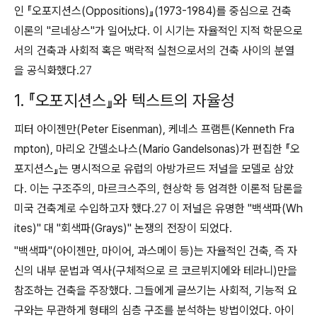
인 『오포지션스(Oppositions)』(1973-1984)를 중심으로 건축
이론의 "르네상스"가 일어났다. 이 시기는 자율적인 지적 학문으로
서의 건축과 사회적 혹은 맥락적 실천으로서의 건축 사이의 분열
을 공식화했다.
27
1. 『오포지션스』와 텍스트의 자율성
피터 아이젠만(Peter Eisenman), 케네스 프램튼(Kenneth Fra
mpton), 마리오 간델소나스(Mario Gandelsonas)가 편집한 『오
포지션스』는 명시적으로 유럽의 아방가르드 저널을 모델로 삼았
다. 이는 구조주의, 마르크스주의, 현상학 등 엄격한 이론적 담론을
미국 건축계로 수입하고자 했다.
27
이 저널은 유명한 "백색파(Wh
ites)" 대 "회색파(Grays)" 논쟁의 전장이 되었다.
"백색파"(아이젠만, 마이어, 과스메이 등)는 자율적인 건축, 즉 자
신의 내부 문법과 역사(구체적으로 르 코르뷔지에와 테라니)만을
참조하는 건축을 주장했다. 그들에게 글쓰기는 사회적, 기능적 요
구와는 무관하게 형태의 심층 구조를 분석하는 방법이었다. 아이