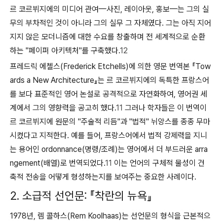
르 코르뷔지에의 미디어 관여—사진, 레이아웃, 홍보—는 그의 실
무의 부차적인 것이 아니라 그의 실무
그 자체
였다. 그는 아직 지어
지지 않은 모더니즘에 대한 수요를 창출하며 전 세계적으로 순환
하는 "페이퍼 아키텍처"를 구축했다.
12
프레드릭 에첼스(Frederick Etchells)에 의한 영문 번역본 『Tow
ards a New Architecture』는 르 코르뷔지에의 독특한 프랑스어
를 보다 표준적인 영어 논설로 공격적으로 자연화하여, 영어권 세
계에서 그의 영향력을 공고히 했다.
11
그러나 학자들은 이 번역이
르 코르뷔지에 원문의 "주술적 리듬"과 "법적" 뉘앙스를 종종 무마
시켰다고 지적한다. 예를 들어, 프랑스어에서 법적 강제력을 지니
는 용어인
ordonnance
(명령/조례)는 영어에서 더 부드러운
arra
ngement
(배열)로 번역되었다.
11
이는 언어의 구체적
물성
이 건
축적 전송을 어떻게 형성하는지를 보여주는 중요한 사례이다.
2. 소급적 선언문: 『착란의 뉴욕』
1978년, 렘 콜하스(Rem Koolhaas)는 선언문의 형식을 근본적으