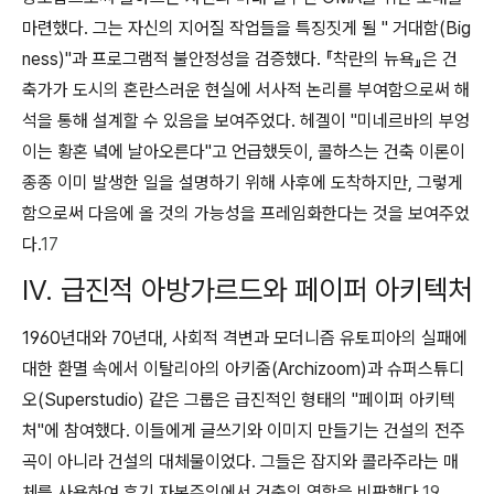
마련했다. 그는 자신의 지어질 작업들을 특징짓게 될 " 거대함(Big
ness)"과 프로그램적 불안정성을 검증했다. 『착란의 뉴욕』은 건
축가가 도시의 혼란스러운 현실에 서사적 논리를 부여함으로써
해
석을 통해 설계
할 수 있음을 보여주었다. 헤겔이 "미네르바의 부엉
이는 황혼 녘에 날아오른다"고 언급했듯이, 콜하스는 건축 이론이
종종 이미 발생한 일을 설명하기 위해 사후에 도착하지만, 그렇게
함으로써 다음에 올 것의 가능성을 프레임화한다는 것을 보여주었
다.
17
IV. 급진적 아방가르드와 페이퍼 아키텍처
1960년대와 70년대, 사회적 격변과 모더니즘 유토피아의 실패에
대한 환멸 속에서 이탈리아의 아키줌(Archizoom)과 슈퍼스튜디
오(Superstudio) 같은 그룹은 급진적인 형태의 "페이퍼 아키텍
처"에 참여했다. 이들에게 글쓰기와 이미지 만들기는 건설의 전주
곡이 아니라 건설의 대체물이었다. 그들은 잡지와 콜라주라는 매
체를 사용하여 후기 자본주의에서 건축의 역할을 비판했다.
19