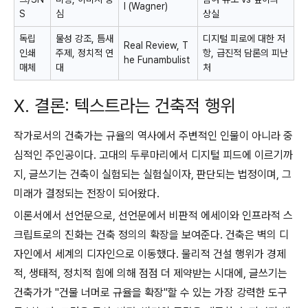
l
(Wagner)
S
심
상실
독립
물성 강조, 틈새
디지털 피로에 대한 저
Real Review
,
T
인쇄
주제, 정치적 연
항, 급진적 담론의 피난
he Funambulist
매체
대
처
X. 결론: 텍스트라는 건축적 행위
작가로서의 건축가는 규율의 역사에서 주변적인 인물이 아니라 중
심적인 주인공이다. 고대의 두루마리에서 디지털 피드에 이르기까
지, 글쓰기는 건축이 실험되는 실험실이자, 판단되는 법정이며, 그
미래가 결정되는 전장이 되어왔다.
이론서에서 선언문으로, 선언문에서 비판적 에세이와 인프라적 스
크립트로의 진화는 건축 정의의 확장을 보여준다. 건축은 벽의 디
자인에서 세계의 디자인으로 이동했다. 물리적 건설 행위가 경제
적, 생태적, 정치적 힘에 의해 점점 더 제약받는 시대에, 글쓰기는
건축가가 "건물 너머로 규율을 확장"할 수 있는 가장 강력한 도구