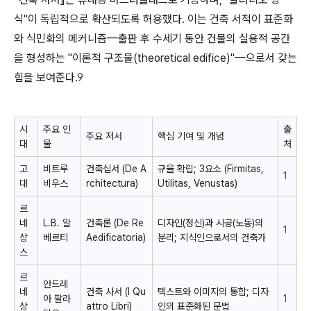
식"이 독립적으로 확산되도록 허용했다. 이는 건축 서적이 표준화
와 식민화의 메커니즘—출판 후 수세기 동안 건물의 실용적 공간
을 형성하는 "이론적 구조물(theoretical edifice)"—으로서 갖는
힘을 보여준다.
9
시
주요 인
출
주요 저서
핵심 기여 및 개념
대
물
처
고
비트루
건축십서 (De A
규율 확립; 3요소 (
Firmitas,
1
대
비우스
rchitectura)
Utilitas, Venustas
)
르
네
L.B. 알
건축론 (De Re
디자인(정신)과 시공(노동)의
1
상
베르티
Aedificatoria)
분리; 지식인으로서의 건축가
스
르
안드레
네
건축 사서 (I Qu
텍스트와 이미지의 통합; 디자
아 팔라
1
상
attro Libri)
인의 표준화된 문법