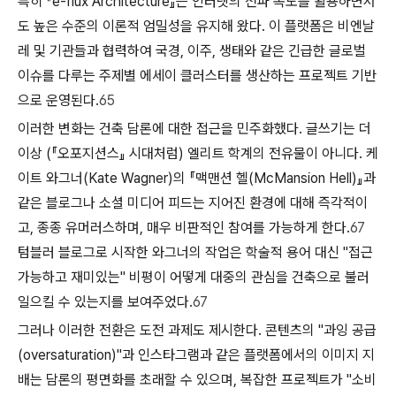
특히 『e-flux Architecture』는 인터넷의 전파 속도를 활용하면서
도 높은 수준의 이론적 엄밀성을 유지해 왔다. 이 플랫폼은 비엔날
레 및 기관들과 협력하여 국경, 이주, 생태와 같은 긴급한 글로벌
이슈를 다루는 주제별 에세이 클러스터를 생산하는 프로젝트 기반
으로 운영된다.
65
이러한 변화는 건축 담론에 대한 접근을 민주화했다. 글쓰기는 더
이상 (『오포지션스』 시대처럼) 엘리트 학계의 전유물이 아니다. 케
이트 와그너(Kate Wagner)의 『맥맨션 헬(McMansion Hell)』과
같은 블로그나 소셜 미디어 피드는 지어진 환경에 대해 즉각적이
고, 종종 유머러스하며, 매우 비판적인 참여를 가능하게 한다.
67
텀블러 블로그로 시작한 와그너의 작업은 학술적 용어 대신 "접근
가능하고 재미있는" 비평이 어떻게 대중의 관심을 건축으로 불러
일으킬 수 있는지를 보여주었다.
67
그러나 이러한 전환은 도전 과제도 제시한다. 콘텐츠의 "과잉 공급
(oversaturation)"과 인스타그램과 같은 플랫폼에서의 이미지 지
배는 담론의 평면화를 초래할 수 있으며, 복잡한 프로젝트가 "소비