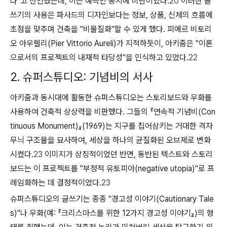
다"고 선언했는데, 이는 예측인 동시에 비난이었다.
20
이러한 글
쓰기의 사용은 파사드의 디자인보다는 정보, 상품, 신체의 흐름에
초점을 맞추며 건축을 "비물질화"할 수 있게 했다. 피에르 비토리
오 아우렐리(Pier Vittorio Aureli)가 지적하듯이, 아키줌은 "이론
으로서의 프로젝트의 내재적 타당성"을 인식하고 있었다.
22
2. 슈퍼스튜디오: 기념비의 서사
아키줌과 동시대에 활동한 슈퍼스튜디오는 스토리보드와 우화를
사용하여 건축적 상상력을 비판했다. 그들의 『연속적 기념비(Con
tinuous Monument)』(1969)는 지구를 집어삼키는 거대한 격자
무늬 구조물을 묘사하여, 세상을 하나의 균질화된 오브제로 변화
시켰다.
23
이미지가 상징적이었던 반면, 동반된 텍스트와 스토리
보드는 이 프로젝트를 "부정적 유토피아(negative utopia)"로 프
레임화하는 데 결정적이었다.
23
슈퍼스튜디오의 글쓰기는 종종 "경고성 이야기(Cautionary Tale
s)"나 우화(예: 『크리스마스를 위한 12가지 경고성 이야기』)의 형