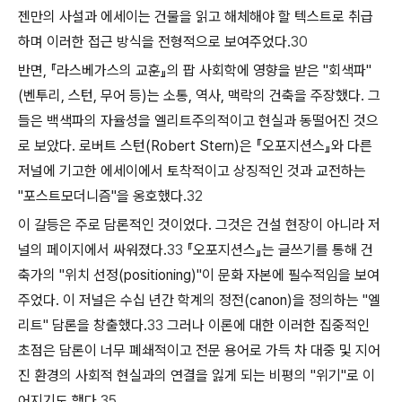
젠만의 사설과 에세이는 건물을 읽고 해체해야 할 텍스트로 취급
하며 이러한 접근 방식을 전형적으로 보여주었다.
30
반면, 『라스베가스의 교훈』의 팝 사회학에 영향을 받은 "회색파"
(벤투리, 스턴, 무어 등)는 소통, 역사, 맥락의 건축을 주장했다. 그
들은 백색파의 자율성을 엘리트주의적이고 현실과 동떨어진 것으
로 보았다. 로버트 스턴(Robert Stern)은 『오포지션스』와 다른
저널에 기고한 에세이에서 토착적이고 상징적인 것과 교전하는
"포스트모더니즘"을 옹호했다.
32
이 갈등은 주로 담론적인 것이었다. 그것은 건설 현장이 아니라 저
널의 페이지에서 싸워졌다.
33
『오포지션스』는 글쓰기를 통해 건
축가의 "위치 선정(positioning)"이 문화 자본에 필수적임을 보여
주었다. 이 저널은 수십 년간 학계의 정전(canon)을 정의하는 "엘
리트" 담론을 창출했다.
33
그러나 이론에 대한 이러한 집중적인
초점은 담론이 너무 폐쇄적이고 전문 용어로 가득 차 대중 및 지어
진 환경의 사회적 현실과의 연결을 잃게 되는 비평의 "위기"로 이
어지기도 했다.
35