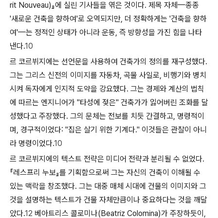
rit Nouveau)』에 실린 기사들을 엮은 것이다. 제목 자체—종종
'새로운 건축을 향하여'로 오역되지만, 더 정확하게는 '건축을 향하
여'—는 정적인 상태가 아니라 운동, 즉 방향성을 가진 힘을 나타
낸다.
10
르 코르뷔지에는 선언문을 사용하여 건축가의 정의를 재구성했다.
그는 그리스 신전의 이미지를 자동차, 곡물 사일로, 비행기와 병치
시켜 독자에게 인지적 도약을 강요했다. 그는 경제와 계산의 법칙
에 따르는 엔지니어가 "타성에 젖은" 건축가가 잃어버린 조화를 달
성했다고 주장했다. 그의 문체는 전보를 치듯 간결하고, 명령적이
며, 경구적이었다: "집은 살기 위한 기계다." 이것들은 관찰이 아니
라 명령이었다.
10
르 코르뷔지에의 텍스트 전략은 미디어 전략과 분리될 수 없었다.
『레스프리 누보』를 기획함으로써 그는 자신의 건축이 이해될 수
있는 맥락을 창조했다. 그는 대중 매체 시대에 건물의
이미지
와 그
것을 설명하는
텍스트
가 건물 자체만큼이나 중요하다는 것을 깨달
았다.
12
베아트리스 콜로미나(Beatriz Colomina)가 주장하듯이,