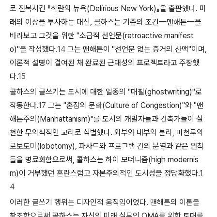
로 전복시킨 『착란의 뉴욕(Delirious New York)』을 출판했다. 미
래의 이상을 투사하는 대신, 콜하스는 기존의 조건—맨해튼—을
바라보고 그것을 위한 "소급적 선언문(retroactive manifest
o)"을 작성했다.
14
그는 맨해튼이 "선언문 없는 증거의 산맥"이며,
이론적 설명이 결여된 채 완료된 근대성의 프로젝트라고 주장했
다.
15
콜하스의 글쓰기는 도시에 대한 일종의 "대필(ghostwriting)"로
작동한다.
17
그는 "혼잡의 문화(Culture of Congestion)"와 "맨
해튼주의(Manhattanism)"를 도시의 개발자들과 건축가들이 실
천한 무의식적인 교리로 식별했다. 외부와 내부의 분리, 마천루의
로보토미(lobotomy), 파사드와 프로그램 간의 분열과 같은 원칙
들을 명료화함으로써, 콜하스는 하이 모더니즘(high modernis
m)이 거부했던 혼란스럽고 자본주의적인 도시성을 정당화했다.
1
4
이러한 글쓰기 행위는 디자인적 움직임이었다. 맨해튼의
이론
을
창조함으로써 콜하스는 자신의 미래 실무인 OMA를 위한 토대를