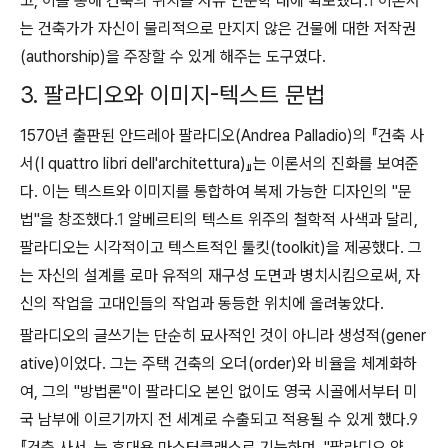
고, 이를 통해 건축의 위치를 자유 인문학 내에 확보했다.
1
이론서
는 건축가가 자신이 물리적으로 만지지 않은 건물에 대한 저작권
(authorship)을 주장할 수 있게 해주는 도구였다.
3. 팔라디오와 이미지-텍스트 문법
1570년 출판된 안드레아 팔라디오(Andrea Palladio)의 『건축 사
서(I quattro libri dell'architettura)』는 이론서의 진화를 보여준
다. 이는 텍스트와 이미지를 통합하여 복제 가능한 디자인의 "문
법"을 창조했다.
1
알베르티의 텍스트 위주의 철학적 사색과 달리,
팔라디오는 시각적이고 텍스트적인 툴킷(toolkit)을 제공했다. 그
는 자신의 설계를 로마 유적의 재구성 도면과 병치시킴으로써, 자
신의 작업을 고대인들의 작업과 동등한 위치에 올려놓았다.
팔라디오의 글쓰기는 단순히 묘사적인 것이 아니라 생성적(gener
ative)이었다. 그는 주택 건축의 오더(order)와 비율을 체계화하
여, 그의 "방법론"이 팔라디오 본인 없이도 영국 시골에서부터 미
국 남부에 이르기까지 전 세계로 수출되고 적용될 수 있게 했다.
9
『건축 사서』는 휴대용 마스터클래스로 기능하며, "팔라디오 양