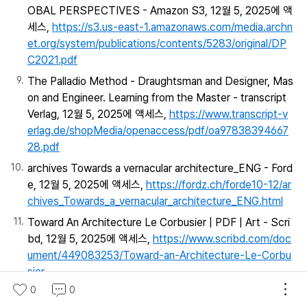
OBAL PERSPECTIVES - Amazon S3, 12월 5, 2025에 액
세스,
https://s3.us-east-1.amazonaws.com/media.archn
et.org/system/publications/contents/5283/original/DP
C2021.pdf
The Palladio Method - Draughtsman and Designer, Mas
on and Engineer. Learning from the Master - transcript
Verlag, 12월 5, 2025에 액세스,
https://www.transcript-v
erlag.de/shopMedia/openaccess/pdf/oa97838394667
28.pdf
archives Towards a vernacular architecture_ENG - Ford
e, 12월 5, 2025에 액세스,
https://fordz.ch/forde10-12/ar
chives_Towards_a_vernacular_architecture_ENG.html
Toward An Architecture Le Corbusier | PDF | Art - Scri
bd, 12월 5, 2025에 액세스,
https://www.scribd.com/doc
ument/449083253/Toward-an-Architecture-Le-Corbu
sier
0
0
(PDF) Framing Colomina - ResearchGate, 12월 5, 2025