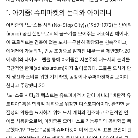
1. 아키줌: 슈퍼마켓의 논리와 아이러니
아키줌의 『노-스톱 시티(No-Stop City)』(1969-1972)는
반어적
(ironic)
공간 실천으로서의 글쓰기를 보여주는 대표적인 예이다.
이 프로젝트는 건축이 없는 도시—무한히 확장되는 연속적이고,
에어컨이 가동되며, 인공 조명으로 밝혀진 내부—를 제안했다.
20
에세이와 다이어그램을 통해 아키줌은 자본주의 대도시의 논리를
극단적인 한계(ad absurdum)까지 밀어붙였다. 그들은 도시가 단
지 생산과 소비를 위한 기계라면, 공장이나 슈퍼마켓처럼 보여야
한다고 주장했다.
20
『노-스톱 시티』의 텍스트는 유토피아적 제안이 아니라 "비판적 유
토피아" 혹은 합리적 계획으로 위장한 디스토피아이다. 완전한 균
질성의 악몽을 묘사하기 위해 도시 계획의 건조하고 객관적인 언
어를 사용함으로써, 아키줌은 모더니스트 기능주의의 공허함을 폭
로했다.
19
그들은 "공장과 슈퍼마켓이 미래 도시의 표본 모델이 된