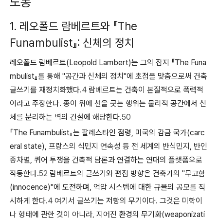
노동
1. 레오폴드 람베르트와 『The
Funambulist』: 신체의 정치
레오폴드 람베르트(Leopold Lambert)는 그의 잡지 『The Funa
mbulist』를 통해 "공간과 신체의 정치"에 초점을 맞춤으로써 건축
글쓰기를 재정치화했다.
4
람베르트는 건축이 본질적으로 폭력적
이라고 주장한다. 종이 위에 선을 긋는 행위는 물리적 공간에서 신
체를 분리하는 벽의 건설에 해당한다.
50
『The Funambulist』는 팔레스타인 점령, 미국의 감금 국가(carc
eral state), 프랑스의 식민지 연속성 등 전 세계의 반식민지, 반인
종차별, 퀴어 투쟁을 건축적 담론과 연결하는 연대의 플랫폼으로
작동한다.
52
람베르트의 글쓰기와 편집 방향은 건축가의 "무고함
(innocence)"에 도전하며, 억압 시스템에 대한 규율의 공모를 직
시하게 한다.
4
여기서 글쓰기는 저항의 무기이다. 그것은 미학이
나 형태에 관한 것이 아니라, 지어진 환경의 무기화(weaponizati