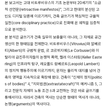
본 보고서는 고대 비트루비우스의 기초 논문부터 20세기의 "소급
적 선언문(retroactive manifestos)", 그리고 현대의 분산된 고
빈도 디지털 담론에 이르기까지, 건축 글쓰기가 핵심적인 규율적
실천(core disciplinary practice)으로 진화해 온 궤적을 심층적
으로 분석한다.
본 분석은 글쓰기가 건축 실무의 보충물이 아니라, 그 자체로 공간
생산의 한 형태임을 전제한다. 비트루비우스(Vitruvius)와 알베르
티(Alberti)의 규범적 문법, 르 코르뷔지에(Le Corbusier)와 이
탈리아 급진주의자들의 논쟁적 폭력, 켈러 이스터링(Keller Easte
rling)의 인프라적 탐구, 레오폴드 람베르트(Leopold Lambert)
의 정치적 행동주의에 이르기까지, 문자는 물리적 대지를 넘어 건
축의 영역을 지속적으로 확장해 왔다. 건축이 "신체의 정치(politic
s of bodies)"
4
, "치외법권(extrastatecraft)"의 메커니즘
5
, 그
리고 전문직 자체의 노동 조건
6
과 교전하는 것은 바로 글쓰기를
통해서이다. 따라서 건축의 역사는 단순한 형태의 역사가 아니라,
논쟁(arguments)의 역사이다.