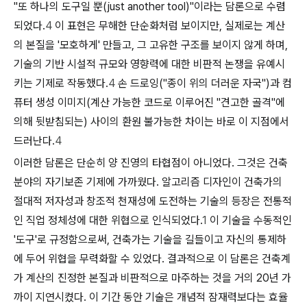
"또 하나의 도구일 뿐(just another tool)"이라는 담론으로 수렴
되었다.
4
이 표현은 무해한 단순화처럼 보이지만, 실제로는 계산
의 본질을 '모호하게' 만들고, 그 고유한 구조를 보이지 않게 하며,
기술의 기반 시설적 규모와 영향력에 대한 비판적 논쟁을 유예시
키는 기제로 작동했다.
4
손 드로잉("종이 위의 더러운 자국")과 컴
퓨터 생성 이미지(계산 가능한 코드로 이루어진 "견고한 골격"에
의해 뒷받침되는) 사이의 환원 불가능한 차이는 바로 이 지점에서
드러난다.
4
이러한 담론은 단순히 양 진영의 타협점이 아니었다. 그것은 건축
분야의 자기보존 기제에 가까웠다. 알고리즘 디자인이 건축가의
절대적 저자성과 창조적 천재성에 도전하는 기술의 등장은 전통적
인 직업 정체성에 대한 위협으로 인식되었다.
1
이 기술을 수동적인
'도구'로 규정함으로써, 건축가는 기술을 길들이고 자신의 통제하
에 두어 위협을 무력화할 수 있었다. 결과적으로 이 담론은 건축계
가 계산의 진정한 본질과 비판적으로 마주하는 것을 거의 20년 가
까이 지연시켰다. 이 기간 동안 기술은 개념적 잠재력보다는 효율