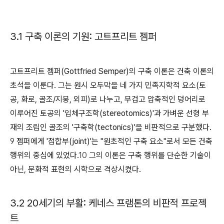
3.1 구축 이론의 기원: 고트프리트 젬퍼
고트프리트 젬퍼(Gottfried Semper)의 구축 이론은 건축 이론의
초석을 이룬다. 그는 원시 오두막을 네 가지 민족지학적 요소(토
공, 화로, 골조/지붕, 외피)로 나누고, 무겁고 압축적인 덩어리로
이루어진 토공의 '입체구조학(stereotomics)'과 가벼운 선형 부
재의 조립인 골조의 '구축학(tectonics)'을 비판적으로 구분했다.
9
젬퍼에게 '접합부(joint)'는 "원초적인 구축 요소"로서 모든 건축
행위의 중심에 있었다.
10
그의 이론은 구축 행위를 단순한 기술이
아닌, 문화적 표현의 시학으로 격상시켰다.
3.2 20세기의 부활: 케네스 프램톤의 비판적 프로젝
트