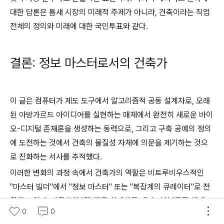
대한 담론은 틈새 시장의 미래적 주제가 아니라, 건축이라는 직업
전체의 정의와 미래에 대한 국민투표와 같다.
결론: 정보 마스터로서의 건축가
이 글은 컴퓨터가 제도 도구에서 알고리즘적 공동 설계자로, 오래
된 아방가르드 아이디어를 실현하는 매체에서 완전히 새로운 바이
오-디지털 존재론을 생성하는 동력으로, 그리고 구축 공예의 정의
에 도전하는 것에서 건축의 물질성 자체에 의문을 제기하는 것으
로 진화하는 서사를 추적했다.
이러한 변화의 과정 속에서 건축가의 역할은 비트루비우스적인
"마스터 빌더"에서 "정보 마스터" 또는 "복잡계의 큐레이터"로 전
환되고 있다. 카르포의 "객체"를 설계하든, 옥스만의 "물질 생태
0
0
학"을 조율하든, 슈마허의 메타버스 속 "소통적 프레임"을 구축하