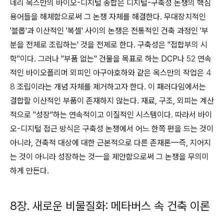
네리 옥스만의 바이오-디지털 종합은 디지털-구축성 논쟁의 핵심
용어들을 해체함으로써 그 논쟁 자체를 해결한다. 무대장치적인
'블롭'과 이산적인 '복셀' 사이의 논쟁은 전통적인 건축 과정인 '부
분을 전체로 조립하는' 것을 전제로 한다. 구축성은 "접합부의 시
학"이다. 그러나 "부품 없는" 건물을 목표로 하는 DCP나
52
연속
적인 바이오폴리머 외피인 아구아호하와 같은 옥스만의 작업은
4
8
조립이라는 개념 자체를 제거하고자 한다. 이 패러다임에서는
결합할 이산적인 부품이 존재하지 않는다. 재료, 구조, 외피는 계산
적으로 "성장"하는 연속적이고 이질적인 시스템이다. 따라서 바이
오-디지털 접근 방식은 구축성 논쟁에서 어느 한쪽 편을 드는 것이
아니라, 건축적 대상에 대한 근본적으로 다른 존재론—즉, 지어지
는 것이 아니라 성장하는 것—을 제안함으로써 그 논쟁을 무의미
하게 만든다.
8장. 새로운 비물질화: 메타버스 속 건축 이론