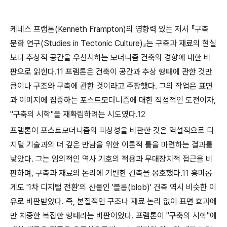
케네스 프램톤(Kenneth Frampton)의 영향력 있는 저서 『구축
문화 연구(Studies in Tectonic Culture)』는 구축과 재료의 현실
보다 추상적 공간을 우선시하는 모더니즘 건축의 경향에 대한 비
판으로 읽힌다.
11
프램톤은 건축이 공간과 추상 형태에 관한 것만
큼이나 구조와 구축에 관한 것이라고 주장했다. 그의 작업은 표면
과 이미지에 집중하는 포스트모더니즘에 대한 직접적인 도전이자,
"구축의 시학"을 재확립하려는 시도였다.
12
프램톤이 포스트모더니즘의 피상성을 비판한 것은 역설적으로 디
지털 기술과의 더 깊은 만남을 위한 이론적 틀을 마련하는 결과를
낳았다. 그는 임의적인 역사 기호의 적용과 무대장치적 접근을 비
판하며, 구축과 재료의 논리에 기반한 건축을 옹호했다.
11
흥미롭
게도 '1차 디지털 전환'의 산물인 '블롭(blob)' 건축 역시 비슷한 이
유로 비판받았다. 즉, 본질적인 구조나 재료 논리 없이 표면 효과에
만 치중한 복잡한 형태라는 비판이었다. 프램톤이 "구축의 시학"에