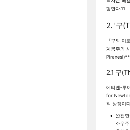
역사는 해결책
행한다.
11
2. '구
『구와 미로
계몽주의 시대,
Piranes
2.1 구(
에티엔-루이
for New
적 상징이다
완전한
소우주