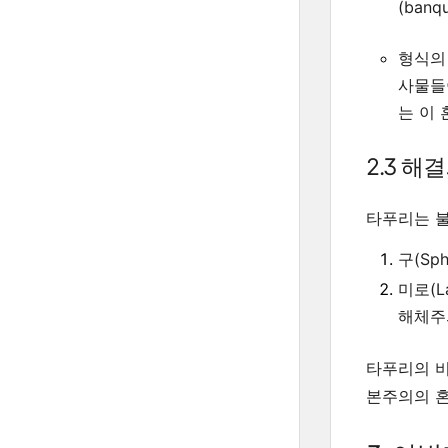
(banq
형식의
사물들
는 이
2.3 해
타푸리는 불
구(Sph
미로(La
해체주의
타푸리의 비
본주의의 혼