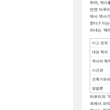
하며, 역사
반면 타푸리는
에서 역사가
한다.
9
이는
러내는 '해
비교 항목
대표 학자
역사의 목
시간관
건축가와의
방법론
타푸리의 '
속에서 파악