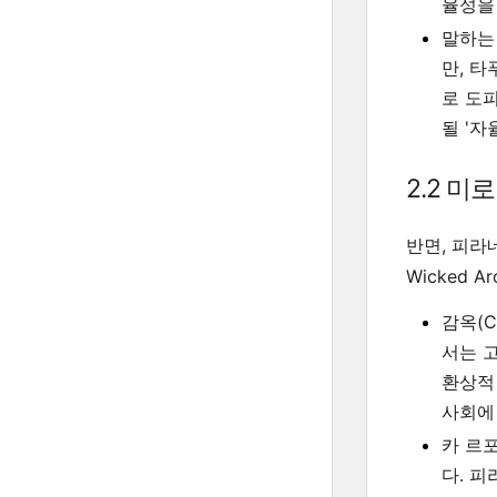
율성을
말하는 건
만, 타
로 도피
될 '
2.2 미로
반면, 피라
Wicked 
감옥(Car
서는 
환상적
사회에
카 르포
다. 