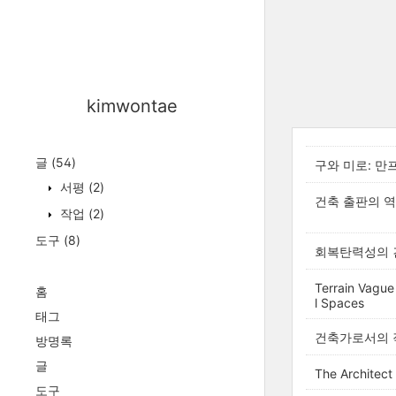
kimwontae
글
(54)
구와 미로: 
서평
(2)
건축 출판의 역
작업
(2)
도구
(8)
회복탄력성의 
Terrain Vague
홈
l Spaces
태그
건축가로서의 작
방명록
글
The Architect
도구