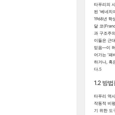
타푸리의 사
된 '베네치
1968년 
달 코(Fra
과 구조주의
이들은 근대
믿음—이 허
어가는 '패
하거나, 혹
다.
5
1.2 방
타푸리 역사학
작동적 비평이
기 위한 도