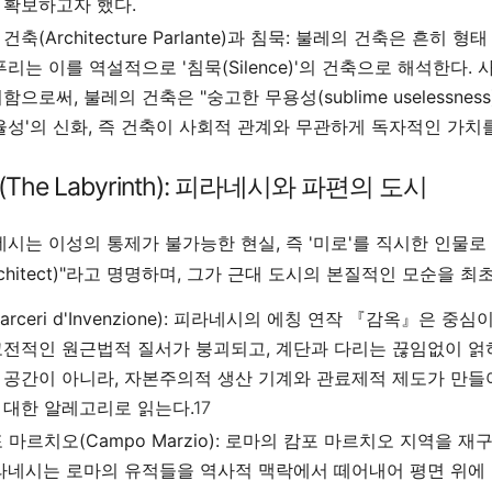
 확보하고자 했다.
축(Architecture Parlante)과 침묵:
불레의 건축은 흔히 형태
푸리는 이를 역설적으로 '침묵(Silence)'의 건축으로 해석한
함으로써, 불레의 건축은 "숭고한 무용성(sublime uselessnes
자율성'의 신화, 즉 건축이 사회적 관계와 무관하게 독자적인 가치
(The Labyrinth): 피라네시와 파편의 도시
네시는 이성의 통제가 불가능한 현실, 즉 '미로'를 직시한 인물로
Architect)"라고 명명하며, 그가 근대 도시의 본질적인 모순을
ceri d'Invenzione):
피라네시의 에칭 연작 『감옥』은 중심이
고전적인 원근법적 질서가 붕괴되고, 계단과 다리는 끊임없이 얽
 공간이 아니라, 자본주의적 생산 기계와 관료제적 제도가 만들어
 대한 알레고리로 읽는다.
17
 마르치오(Campo Marzio):
로마의 캄포 마르치오 지역을 재구
피라네시는 로마의 유적들을 역사적 맥락에서 떼어내어 평면 위에 