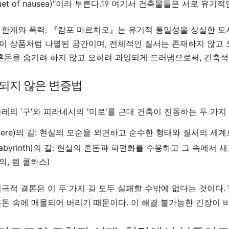
uet of nausea)"이라 부른다.
19
여기서 건축물들은 서로 유기적인
 한계와 폭력:
『캄포 마르치오』는 유기적 통일성을 상실한 도시, 즉
이 상품처럼 나열된 공간이며, 전체적인 질서는 존재하지 않고 
 혼돈을 숨기려 하지 않고 오히려 과잉되게 드러냄으로써, 건축적
결되지 않은 변증법
레의 '구'와 피라네시의 '미로'를 근대 건축이 진동하는 두 가지
ere)의 길:
현실의 모순을 외면하고 순수한 형태와 질서의 세계로 도
byrinth)의 길:
현실의 혼돈과 파편화를 수용하고 그 속에서 새로
, 렘 콜하스)
극적 결론은 이 두 가지 길 모두 실패할 수밖에 없다는 것이다. '
돈 속에 매몰되어 버리기 때문이다. 이 해결 불가능한 긴장이 바