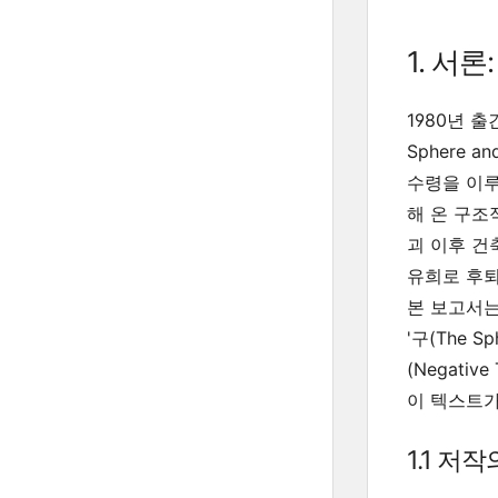
1. 서
1980년 출
Sphere and
수령을 이루
해 온 구조
괴 이후 건
유희로 후
본 보고서는
'구(The 
(Negati
이 텍스트가
1.1 저